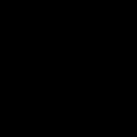
d De Bedste Sider & Ansva