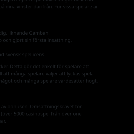
å dina vinster därifrån. För vissa spelare är
 dig, liknande Gamban.
och gjort sin första insättning.
nd svensk spellicens.
er. Detta gör det enkelt för spelare att
 att många spelare väljer att lyckas spela
r något och många spelare värdesätter högt.
 de av bonusen. Omsättningskravet för
 (över 5000 casinospel från över one
ar.