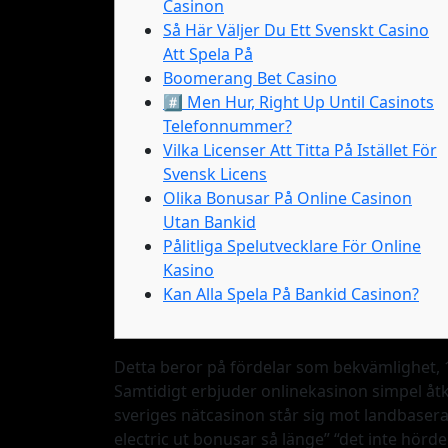
Casinon
Så Här Väljer Du Ett Svenskt Casino
Att Spela På
Boomerang Bet Casino
#️⃣ Men Hur, Right Up Until Casinots
Telefonnummer?
Vilka Licenser Att Titta På Istället För
Svensk Licens
Olika Bonusar På Online Casinon
Utan Bankid
Pålitliga Spelutvecklare För Online
Kasino
Kan Alla Spela På Bankid Casinon?
Detta beror på fördelar som bekvämlighet, 1
Samtidigt erbjuder onlinekasinon simpel åtk
sveriges nätcasinon står sig mot landbaserad
electric ut bonusar så länge” “det inte hö