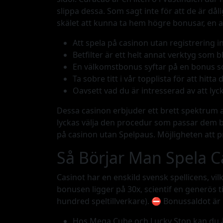
slippa dessa. Som sagt inte för att de är dål
skälet att kunna ta hem högre bonusar, en an
Att spela på casinon utan registrering 
Betfilter är ett helt annat verktyg som
En välkomstbonus syftar på en bonus som
Ta sobre titt i vår topplista för att hitt
Oavsett vad du är intresserad av att lyc
Dessa casinon erbjuder ett brett spektrum a
lyckas välja den procedur som passar dem bä
på casinon utan Spelpaus. Möjligheten att p
Så Börjar Man Spela C
Casinot har en enskild svensk spellicens, vi
bonusen ligger på 30x, scientif en generös 
hundred speltillverkare). ⛔ Bonussaldot är in
Hos Mega Cube och Lucky Stop kan du ä