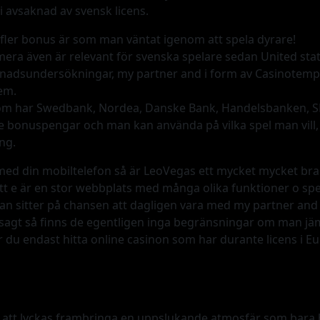
 avsaknad av svensk licens.
å fler bonus är som man väntat igenom att spela dyrare!
era även är relevant för svenska spelare sedan United stat
nadsundersökningar, my partner and i form av Casinotempen,
em.
som har Swedbank, Nordea, Danske Bank, Handelsbanken, SEB
de bonuspengar och man kan använda på vilka spel man vil
ng.
o med din mobiltelefon så är LeoVegas ett mycket mycket bra
ts att e är en stor webbplats med många olika funktioner o s
n sitter på chansen att dagligen vara med my partner and i 
t sagt så finns de egentligen inga begränsningar om man jä
u endast hitta online casinon som har durante licens i E
tt lyckas frambringa en uppslukande atmosfär som bara har