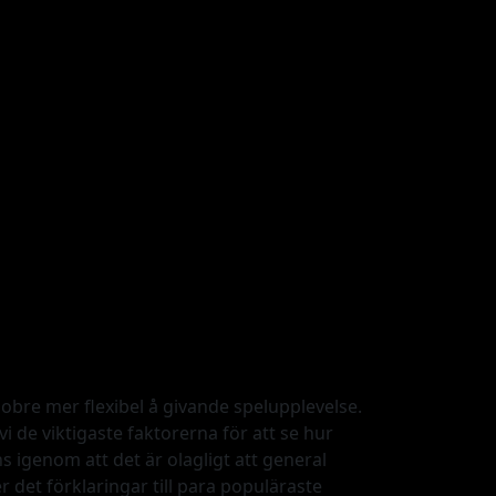
obre mer flexibel å givande spelupplevelse.
 de viktigaste faktorerna för att se hur
s igenom att det är olagligt att general
det förklaringar till para populäraste