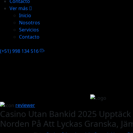
Contacto
Ver más
Inicio
Nosotros
Servicios
Contacto
(+51) 998 134 516
reviewer
Casino Utan Bankid 2025 Upptäck 
Norden På Att Lyckas Granska, Jä