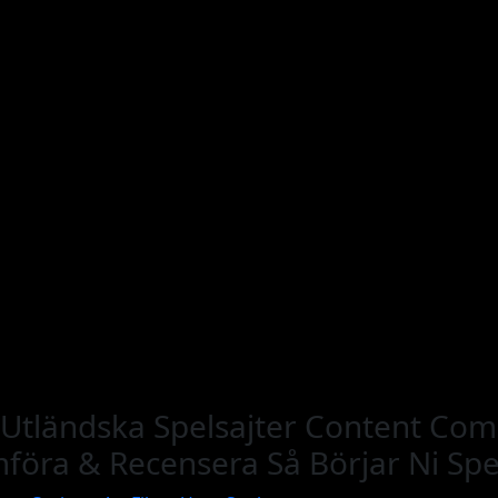
Utländska Spelsajter Content Com
mföra & Recensera Så Börjar Ni Sp