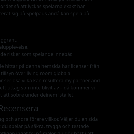
ordet så att lyckas spelarna exakt har
rerat sig på Spelpaus ändå kan spela på
oggrant.
elupplevelse.
m de risker som spelande innebär.
le hittar på denna hemsida har licenser från
illsyn över living room globala
 seriösa vilka kan resultera my partner and
ett uttag som inte blivit av – då kommer vi
t att sobre under deinem istället.
 Recensera
 och andra förare villkor. Väljer du en sida
tt du spelar på säkra, trygga och testade
tligen inget fel på males du gör bäst i att