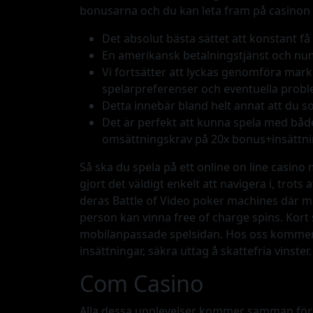
bonusarna och du kan leta fram på casinon i
Det absolut bästa sättet att konstant f
En amerikansk betalningstjänst och num
Vi fortsätter att lyckas genomföra mark
spelarpreferenser och eventuella probl
Detta innebär bland helt annat att du 
Det är perfekt att kunna spela med bå
omsättningskrav på 20x bonus+insättni
Så ska du spela på ett online on line casin
gjort det väldigt enkelt att navigera i, tro
deras Battle of Video poker machines där ma
person kan vinna free of charge spins. Kor
mobilanpassade spelsidan. Hos oss kommer d
insättningar, säkra uttag å skattefria vinster.
Com Casino
Alla dessa upplevelser kommer samman för a