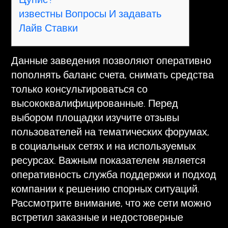
известны Вопросы И задавать
Лайв Ставки
Данные заведения позволяют оперативно
пополнять баланс счета, снимать средства
только консультироваться со
высококвалифицированные. Перед
выбором площадки изучите отзывы
пользователей на тематических форумах,
в социальных сетях и на используемых
ресурсах. Важным показателем является
оперативность служба поддержки и подход
компании к решению спорных ситуаций.
Рассмотрите внимание, что же сети можно
встретил заказные и недостоверные