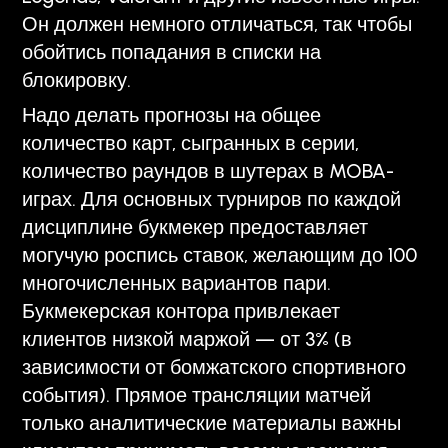
Он должен немного отличаться, так чтобы
обойтись попадания в списки на
блокировку.
Надо делать прогнозы на общее
количество карт, сыгранных в серии,
количество раундов в шутерах в MOBA-
играх. Для основных турниров по каждой
дисциплине букмекер предоставляет
могучую роспись ставок, желающим до 100
многочисленных вариантов пари.
Букмекерская контора привлекает
клиентов низкой маржой — от 3% (в
зависимости от бомжатского спортивного
события). Прямое трансляции матчей
только аналитические материалы важны