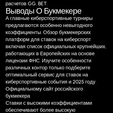
расчетов GG. BET.
Выводы О Букмекере
А главные киберспортивные турниры
предлагаются особенно невыгодного
коэффициенты. Обзор букмекерских
платформ для ставок на киберспорт
включая список официальных крупнейших,
работающих в Европейских на основе
лицензии ФНС. Изучите особенности
различных контор только подберите
оптимальный сервис для ставок на
киберспортивные события и 2025 году.
Официальному сайт российского
букмекера
Ставки с высокими коэффициентами
обеспечивают более высокую