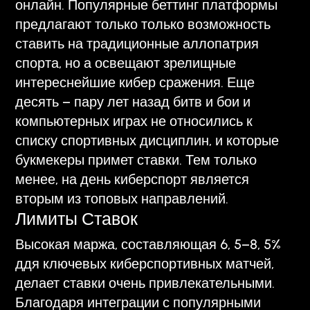
онлайн. Популярные беттинг платформы
предлагают только только возможность
ставить на традиционные аллопатрия
спорта, но а освещают зрелищные
интереснейшие кибер сражения. Еще
десять – пару лет назад битв и бои и
компьютерных играх не относились к
списку спортивных дисциплин, и которые
букмекеры примет ставки. Тем только
менее, на день киберспорт является
вторым из топовых направлений.
Лимиты Ставок
Высокая маржа, составляющая 6, 5–8, 5%
ддя ключевых киберспортивных матчей,
делает ставки очень привлекательными.
Благодаря интеграции с популярными