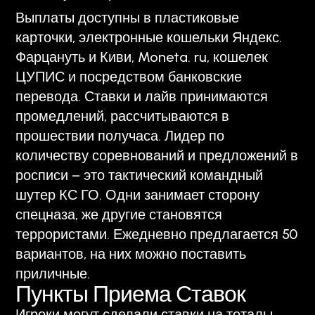
Выплаты доступны в пластиковые
карточки, электронные кошельки Яндекс.
Фарцануть и Киви, Moneta. ru, кошелек
ЦУПИС и посредством банковские
перевода. Ставки и лайв принимаются
промедлений, рассчитываются в
прошествии получаса. Лидер по
количеству соревнований и предложений в
росписи – это тактический командный
шутер КС ГО. Одни занимает сторону
спецназа, же другие становятся
террористами. Ежедневно предлагается 50
вариантов, на них можно поставить
приличные.
Пункты Приема Ставок
Игроки могут сделали ставки на тоталы,