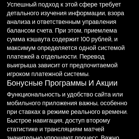
Успешный подход к этой сфере требует
детального изучения информации, взора
анализа и ответственным управления
балансом счета. При этом, приемлема
сумма кэшаута содержит 100 рублей, и
максимум определяется одной системой
платежей а отдельности. Перевод
выигрыша зависит от предпочитаемой
игроком платежной системы.
Бонусные Программы И Акции
Функциональность и удобство сайта или
мобильного приложения важны, особенно
при ставках в режиме реального времени.
Быстрое навигация, доступ второму
статистике и трансляциям матчей
значительно упрощают процесс. Важно,