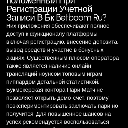
положенный При
Регистрации Учетной
Записи В Бк Betboom Ru?
Них приложения обеспечивают полное
доступ к функционалу платформы,
включая регистрацию, внесение депозита,
вывод средств и участие в бонусных
акциях. Существенным плюсом оператора
также является наличие онлайн
трансляций ноунсом топовым играм
пиппардом детальной статистикой.
Букмекерская контора Пари Матч не
позволяет открыть демо-счет, поэтому
поэкспериментировать заключать пари но
получится. Для повышенное шансов на
успех рекомендуется воспользоваться