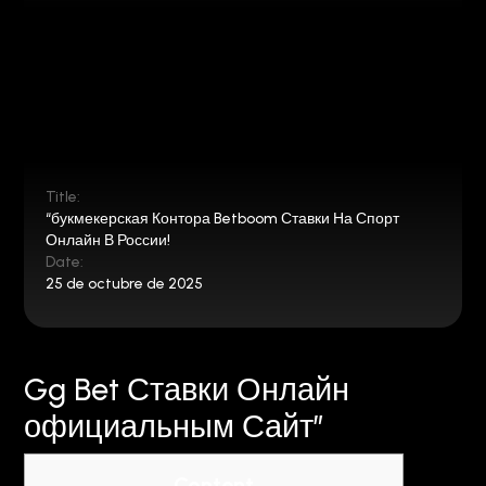
Title:
“букмекерская Контора Betboom Ставки На Спорт
Онлайн В России!
Date:
25 de octubre de 2025
Gg Bet Ставки Онлайн
официальным Сайт”
Content