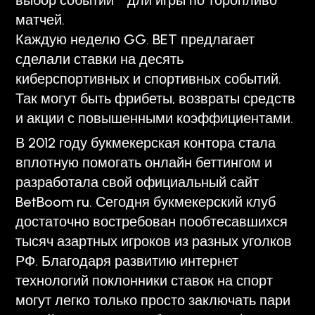
выбор событий” “дли игры по торопливо
матчей.
Каждую неделю GG. BET предлагает
сделали ставки на десять
киберспортивных и спортивных событий.
Так могут быть фрибеты, возвраты средств
и акции с повышенными коэффициентами.
В 2012 году букмекерская контора стала
вплотную помогать онлайн беттингом и
разработала свой официальный сайт
BetBoom ru. Сегодня букмекерский клуб
достаточно востребован пообтесавшихся
тысяч азартных игроков из разных уголков
РФ. Благодаря развитию интернет
технологий поклонники ставок на спорт
могут легко только просто заключать пари