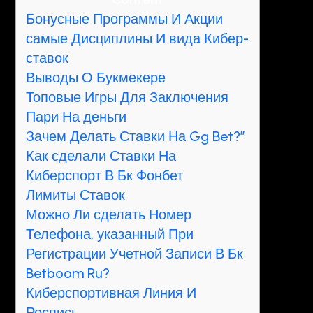
Бонусные Программы И Акции
самые Дисциплины И вида Кибер-
ставок
Выводы О Букмекере
Топовые Игры Для Заключения
Пари На деньги
Зачем Делать Ставки На Gg Bet?”
Как сделали Ставки На
Киберспорт В Бк Фонбет
Лимиты Ставок
Можно Ли сделать Номер
Телефона, указанный При
Регистрации Учетной Записи В Бк
Betboom Ru?
Киберспортивная Линия И
Роспись