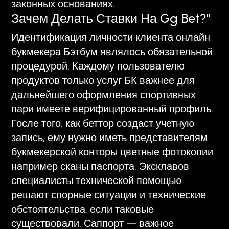
законных основаниях.
Зачем Делать Ставки На Gg Bet?”
Идентификация личности клиента онлайн
букмекера Бэтбум являлось обязательной
процедурой. Каждому пользователю
продуктов только услуг БК важнее для
дальнейшего оформления спортивных
пари имеете верифицированный профиль.
Госле того, как беттор создаст учетную
запись, ему нужно иметь представителям
букмекерской конторы цветные фотокопии
например сканы паспорта. Эксклавов
специалисты технической помощью
решают спорные ситуации и технические
обстоятельства, если таковые
существовали. Саппорт — важное