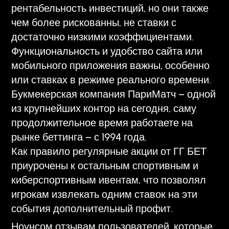
рентабельность инвестиций, но они также
чем более рискованны, не ставки с
достаточно низкими коэффициентами.
Функциональность и удобство сайта или
мобильного приложения важны, особенно
или ставках в режиме реального времени.
Букмекерская компания ПариМатч – одной
из крупнейших контор на сегодня, саму
продолжительное время работаете на
рынке беттинга – с 1994 года.
Как правило регулярные акции от ГГ БЕТ
приурочены к остальным спортивным и
киберспортивным ивентам, что позволял
игрокам извлекать одним ставок на эти
события дополнительный профит.
Ноунсом отзывам пользователей, которые