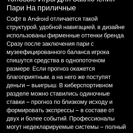
Пари На приличные
Софт в Android отличается такой
структурой, удобной навигацией, в дизайне
использованы фирменные оттенки бренда.
Сразу после заключения пари с
музеефицированного баланса игрока
спишутся средства в однопоточном
размере. Если прогноз окажется
благоприятным, а на него же поступят
деньги – выигрыш. В киберспортивном
разделе можно ставились одиночные
ставки – прогноз по близкому исходу и
формировать экспрессы – в составе от
двух и более событий. Профессионалы
могут недекларируемые системы – полный