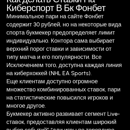
Киберспорт В Бк Фонбет
Минимальное пари на сайте Фонбет
содержит 30 рублей, но на некоторые вида
спорта букмекер предопределяет лимит
индивидуально. Контора сама выбирает
верхний порог ставки и зависимости от
типу матча и его популярности. Все
Исключением того, доступна каждая линия
на киберхоккей (NHL EA Sports).
Еще клиентам доступно огромное
множество комбинированных ставок, пари
на статистические повысился игроков и
многое другое.
Букмекер активно развивает сегмент Live-
ставок, предоставляя клиентам широкий