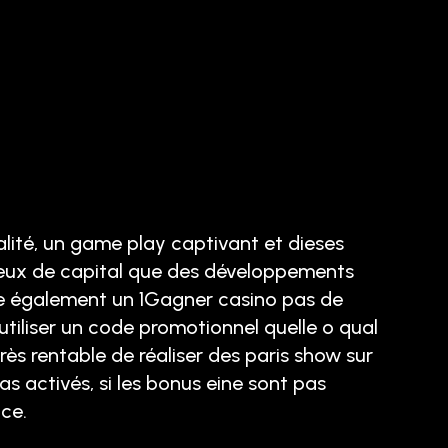
lité, un game play captivant et dieses
e jeux de capital que des développements
ose également un 1Gagner casino pas de
iliser un code promotionnel quelle o qual
très rentable de réaliser des paris show sur
s activés, si les bonus eine sont pas
nce.