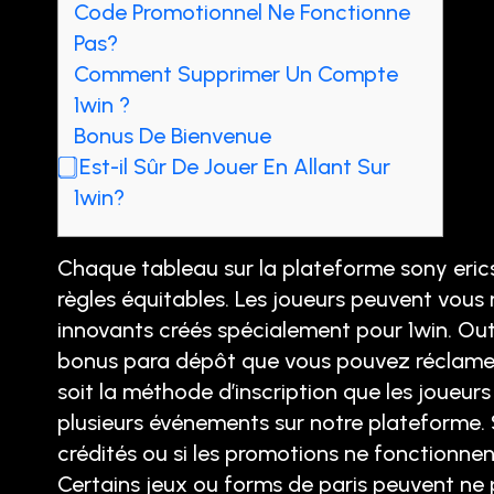
Code Promotionnel Ne Fonctionne
Pas?
Comment Supprimer Un Compte
1win ?
Bonus De Bienvenue
⃣ Est-il Sûr De Jouer En Allant Sur
1win?
Chaque tableau sur la plateforme sony erics
règles équitables. Les joueurs peuvent vous
innovants créés spécialement pour 1win. Out
bonus para dépôt que vous pouvez réclamer 
soit la méthode d’inscription que les joueurs
plusieurs événements sur notre plateforme. S
crédités ou si les promotions ne fonctionnen
Certains jeux ou forms de paris peuvent ne p