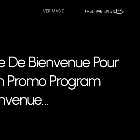
VER MÁS
(+51) 998 134 516
e De Bienvenue Pour
In Promo Program
ienvenue…