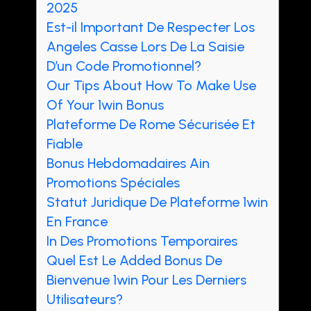
2025
Est-il Important De Respecter Los
Angeles Casse Lors De La Saisie
D’un Code Promotionnel?
Our Tips About How To Make Use
Of Your 1win Bonus
Plateforme De Rome Sécurisée Et
Fiable
Bonus Hebdomadaires Ain
Promotions Spéciales
Statut Juridique De Plateforme 1win
En France
In Des Promotions Temporaires
Quel Est Le Added Bonus De
Bienvenue 1win Pour Les Derniers
Utilisateurs?