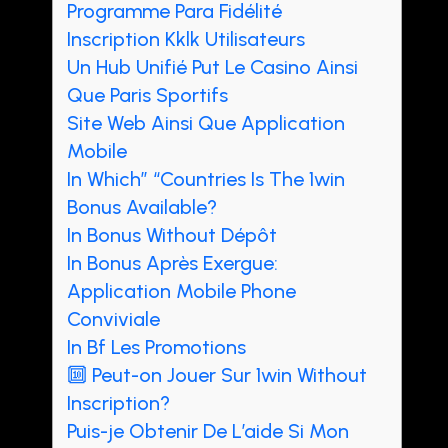
Programme Para Fidélité
Inscription Kklk Utilisateurs
Un Hub Unifié Put Le Casino Ainsi
Que Paris Sportifs
Site Web Ainsi Que Application
Mobile
In Which” “Countries Is The 1win
Bonus Available?
In Bonus Without Dépôt
In Bonus Après Exergue:
Application Mobile Phone
Conviviale
In Bf Les Promotions
🔟 Peut-on Jouer Sur 1win Without
Inscription?
Puis-je Obtenir De L’aide Si Mon