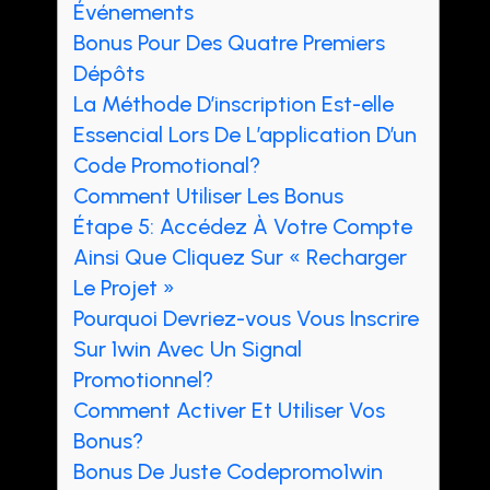
Événements
Bonus Pour Des Quatre Premiers
Dépôts
La Méthode D’inscription Est-elle
Essencial Lors De L’application D’un
Code Promotional?
Comment Utiliser Les Bonus
Étape 5: Accédez À Votre Compte
Ainsi Que Cliquez Sur « Recharger
Le Projet »
Pourquoi Devriez-vous Vous Inscrire
Sur 1win Avec Un Signal
Promotionnel?
Comment Activer Et Utiliser Vos
Bonus?
Bonus De Juste Codepromo1win