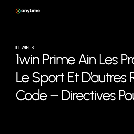
1WIN FR
1win Prime Ain Les 
Le Sport Et D’autre
Code – Directives Po