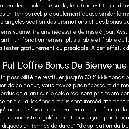
 en déambulant le solde, le retrait est traité dans
sés en temps réel, probablement causé similar le m
 angeles section des promotions et des bonus dans
ems soumettre une nécessite de mise à jour. Assu
rantit un fonctionnement plus stable et fiable du log
 tester gratuitement au préalable. A cet effet, kk
s Put L’offre Bonus De Bienvenue
 possibilité de restituer jusqu’à 30 % kklk fonds 
ier de ce bonus, vous n’avez pas nécessaire de rem
 perdus en allant sur le solde réel sont pris sobre
se et o qual les fonds reçus sont immédiatement di
 qu’une seule fois au moment entre ma création du
lter une liste régulièrement mise à jour par l’opér
ndiquées en termes de durée” “d’application du bon