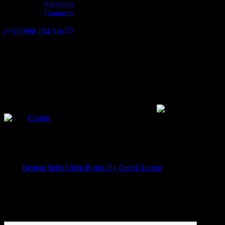
Servicios
Contacto
(+51) 998 134 516
Casino
Bedste Udenlandske Bookmakere Uden Dansk Licens N
Øget Kontrol Virtuelle Sportsgrene Fordele Og Ule
Title:
Betting Sider Uden Rofus Og Dansk Licens
Date:
22 de noviembre de 2025
Bedste Udenlandske Bookmaker