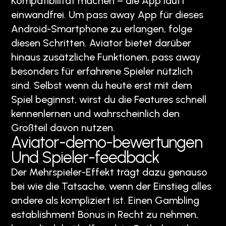
Kompatibilität machen – die App läuft
einwandfrei. Um pass away App für dieses
Android-Smartphone zu erlangen, folge
diesen Schritten. Aviator bietet darüber
hinaus zusätzliche Funktionen, pass away
besonders für erfahrene Spieler nützlich
sind. Selbst wenn du heute erst mit dem
Spiel beginnst, wirst du die Features schnell
kennenlernen und wahrscheinlich den
Großteil davon nutzen.
Aviator-demo-bewertungen
Und Spieler-feedback
Der Mehrspieler-Effekt trägt dazu genauso
bei wie die Tatsache, wenn der Einstieg alles
andere als kompliziert ist. Einen Gambling
establishment Bonus in Recht zu nehmen,