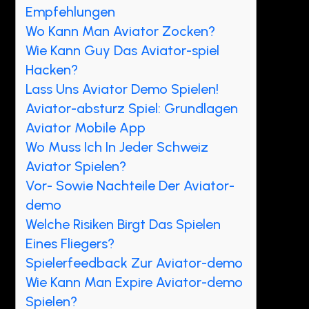
Empfehlungen
Wo Kann Man Aviator Zocken?
Wie Kann Guy Das Aviator-spiel
Hacken?
Lass Uns Aviator Demo Spielen!
Aviator-absturz Spiel: Grundlagen
Aviator Mobile App
Wo Muss Ich In Jeder Schweiz
Aviator Spielen?
Vor- Sowie Nachteile Der Aviator-
demo
Welche Risiken Birgt Das Spielen
Eines Fliegers?
Spielerfeedback Zur Aviator-demo
Wie Kann Man Expire Aviator-demo
Spielen?