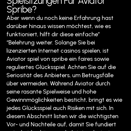
Spielsitzungen Für Aviator
Spribe?
Aber wenn du noch keine Erfahrung hast
darüber hinaus wissen möchtest, wie es
funktioniert, hilft dir diese einfache”
“Belehrung weiter. Solange Sie bei
lizenzierten Internet casinos spielen, ist
Aviator spiel von spribe ein faires sowie
reguliertes Glücksspiel. Achten Sie auf die
Seriosität des Anbieters, um Betrugsfälle
über vermeiden. Während Aviator durch
seine rasante Spielweise und hohe
Gewinnmöglichkeiten besticht, bringt es wie
jedes Glücksspiel auch Risiken mit sich. In
diesem Abschnitt listen wir die wichtigsten
Vor- und Nachteile auf, damit Sie fundiert