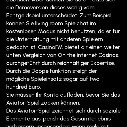
die Demoversion dieses wenig vom
Echtgeldspiel unterscheidet. Zum Beispiel
können Sie living room Spielchat im
kostenlosen Modus nicht benutzen, da er für
die Unterhaltung mit anderen Spielern
gedacht ist. CasinoFM bietet dir einen weiter
unten Vergleich von On the internet Casinos,
durchgeführt durch reichhaltiger Expertise.
Durch die Doppelfunktion steigt der
mögliche Spieleinsatz sogar auf two
hundred Euro.
Sie müssen Ihr Konto aufladen, bevor Sie das
Aviator-Spiel zocken können.
Das Aviator-Spiel zeichnet sich durch soziale
Elemente aus, perish das Gesamterlebnis
verbessern, insbesondere wenn male mit