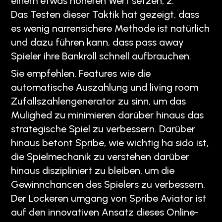
einem etwas höheren Wert setzen, z.
Das Testen dieser Taktik hat gezeigt, dass
es wenig narrensichere Methode ist natürlich
und dazu führen kann, dass pass away
Spieler ihre Bankroll schnell aufbrauchen.
Sie empfehlen, Features wie die
automatische Auszahlung und living room
Zufallszahlengenerator zu sinn, um das
Mulighed zu minimieren darüber hinaus das
strategische Spiel zu verbessern. Darüber
hinaus betont Spribe, wie wichtig ha sido ist,
die Spielmechanik zu verstehen darüber
hinaus diszipliniert zu bleiben, um die
Gewinnchancen des Spielers zu verbessern.
Der Lockeren umgang von Spribe Aviator ist
auf den innovativen Ansatz dieses Online-