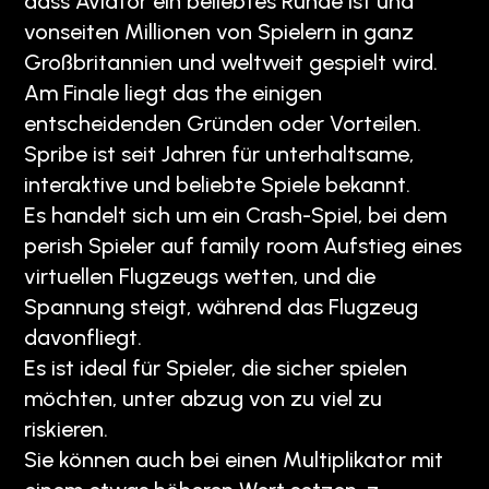
dass Aviator ein beliebtes Runde ist und
vonseiten Millionen von Spielern in ganz
Großbritannien und weltweit gespielt wird.
Am Finale liegt das the einigen
entscheidenden Gründen oder Vorteilen.
Spribe ist seit Jahren für unterhaltsame,
interaktive und beliebte Spiele bekannt.
Es handelt sich um ein Crash-Spiel, bei dem
perish Spieler auf family room Aufstieg eines
virtuellen Flugzeugs wetten, und die
Spannung steigt, während das Flugzeug
davonfliegt.
Es ist ideal für Spieler, die sicher spielen
möchten, unter abzug von zu viel zu
riskieren.
Sie können auch bei einen Multiplikator mit