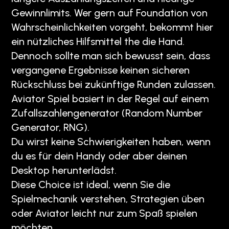
Gewinnlimits. Wer gern auf Foundation von
Wahrscheinlichkeiten vorgeht, bekommt hier
ein nützliches Hilfsmittel the die Hand.
Dennoch sollte man sich bewusst sein, dass
vergangene Ergebnisse keinen sicheren
Rückschluss bei zukünftige Runden zulassen.
Aviator Spiel basiert in der Regel auf einem
Zufallszahlengenerator (Random Number
Generator, RNG).
Du wirst keine Schwierigkeiten haben, wenn
du es für dein Handy oder aber deinen
Desktop herunterlädst.
Diese Choice ist ideal, wenn Sie die
Spielmechanik verstehen, Strategien üben
oder Aviator leicht nur zum Spaß spielen
möchten.