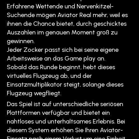
Erfahrene Wettende und Nervenkitzel-
Suchende mögen Aviator Real mehr, weil es
ihnen die Chance bietet, durch geschicktes
Auszahlen im genauen Moment groß zu
gewinnen.
Jeder Zocker passt sich bei seine eigene
Arbeitsweise an das Game play an.
Sobald das Runde beginnt, hebt dieses
virtuelles Flugzeug ab, und der
Einsatzmultiplikator steigt, solange dieses
Flugzeug wegfliegt.
Das Spiel ist auf unterschiedliche seriösen
Plattformen verfügbar und bietet ein
nahtloses und unterhaltsames Erlebnis. Bei
diesem System erhöhen Sie Ihren Aviator-
Einsatz nach einem Verlust um eine Einheit