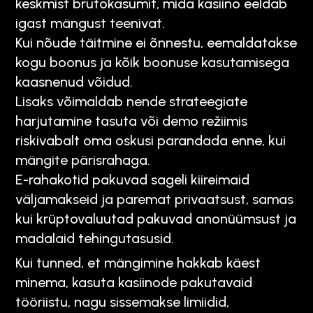
keskmist brutokasumit, mida kasiino eeldab
igast mängust teenivat.
Kui nõude täitmine ei õnnestu, eemaldatakse
kogu boonus ja kõik boonuse kasutamisega
kaasnenud võidud.
Lisaks võimaldab nende strateegiate
harjutamine tasuta või demo režiimis
riskivabalt oma oskusi parandada enne, kui
mängite pärisrahaga.
E-rahakotid pakuvad sageli kiireimaid
väljamakseid ja paremat privaatsust, samas
kui krüptovaluutad pakuvad anonüümsust ja
madalaid tehingutasusid.
Kui tunned, et mängimine hakkab käest
minema, kasuta kasiinode pakutavaid
tööriistu, nagu sissemakse limiidid,