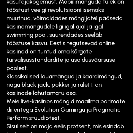
kasutajakogemust. Mobiilimängude tulek on
tööstust veelgi revolutsioonilisemaks
muutnud, võimaldades mängijatel pääseda
kasiinomängudele ligi igal ajal ja igal
swimming pool, suurendades seeläbi
tööstuse kasvu. Eestis tegutsevad online
kasiinod on tuntud oma kõrgete
turvalisusstandardite ja usaldusväärsuse
poolest.
Klassikalised lauamängud ja kaardimängud,
nagu black jack, pokker ja rulett, on
kasiinode lahutamatu osa.
Meie live-kasiinos mängid maailma parimate
diileritega Evolution Gamingu ja Pragmatic
Perform stuudiotest.
Sisuliselt on maja eelis protsent, mis esindab