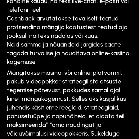
kanalite kaudu, näiteks live-chat, e-posti või
telefoni teel.
Cashback arvutatakse tavaliselt teatud
protsendina mängija kaotustest teatud aja
jooksul, näiteks nädalas või kuus.
Neid samme ja nõuandeid järgides saate
tagada turvalise ja nauditava online-kasiino
kogemuse.
Mängitakse masinal või online-platvormil,
pakub videopokker strateegiliste otsuste
tegemise põnevust, pakkudes samal ajal
kiiret mängukogemust. Selles üksikasjalikus
juhendis käsitleme reegleid, strateegiaid,
panusetüüpe ja näpunäiteid, et aidata teil
maksimeerida” “oma naudingut ja
võiduvõimalusi videopokkeris. Sukelduge