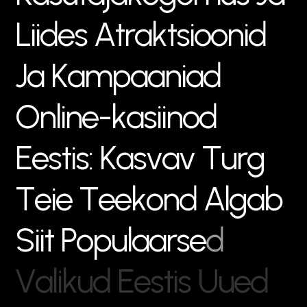
L
i
i
d
e
s
A
t
r
a
k
t
s
i
o
o
n
i
d
J
a
K
a
m
p
a
a
n
i
a
d
O
n
l
i
n
e
-
k
a
s
i
i
n
o
d
E
e
s
t
i
s
:
K
a
s
v
a
v
T
u
r
g
T
e
i
e
T
e
e
k
o
n
d
A
l
g
a
b
S
i
i
t
P
o
p
u
l
a
a
r
s
e
d
V
a
l
i
k
u
d
E
e
s
t
i
s
U
u
e
d