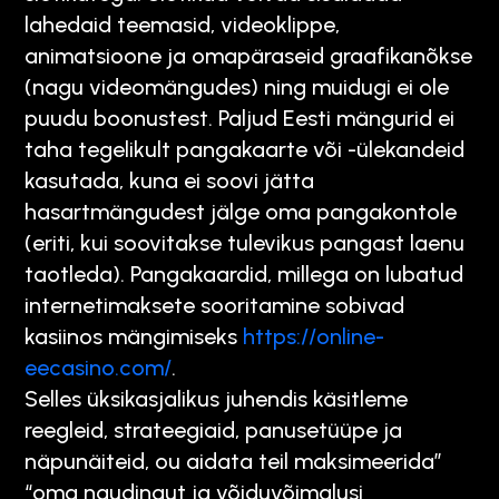
lahedaid teemasid, videoklippe,
animatsioone ja omapäraseid graafikanõkse
(nagu videomängudes) ning muidugi ei ole
puudu boonustest. Paljud Eesti mängurid ei
taha tegelikult pangakaarte või -ülekandeid
kasutada, kuna ei soovi jätta
hasartmängudest jälge oma pangakontole
(eriti, kui soovitakse tulevikus pangast laenu
taotleda). Pangakaardid, millega on lubatud
internetimaksete sooritamine sobivad
kasiinos mängimiseks
https://online-
eecasino.com/
.
Selles üksikasjalikus juhendis käsitleme
reegleid, strateegiaid, panusetüüpe ja
näpunäiteid, ou aidata teil maksimeerida”
“oma naudingut ja võiduvõimalusi