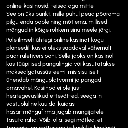
online-kasiinosid, teised aga mitte.
See on üks punkt, mille puhul pead pöörama
pilgu enda poole ning mõtlema, millised
mängud in kõige rohkem sinu meele järgi.
Pole ilmselt ühtegi online kasiinot kogu
planeedil, kus ei oleks saadaval vähemalt
paar ruletiversiooni. Selle jaoks on kasiinol
kas tüüpilised pangalingid või kasutatakse
maksealgatussüsteemi, mis sisuliselt
ühendab mänguplatvormi ja pangad
omavahel. Kasiinod ei ole just
heategevuslikud ettevõtted, seega in
vastuoluline kuulda, kuidas
hasartmängufirma jagab mängijatele
tasuta raha. Võib-olla isegi mõtled, et
tegemist on pettusega ja kuskil in kindlasti