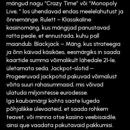
mängud nagu “Crazy Time” või “Monopoly
Live, ” los ühendavad endas meelelahutust ja
õnnemänge. Rulett – Klassikaline
kasiinomäng, kus mängijad panustavad
ratta peale, et ennustada, kuhu pall
maandub. Blackjack – Mäng, kus strateegia
ja õnn käivad käsikäes, eesmärgiks in saada
kaartide summa võimalikult lähedale 21-le,
ületamata seda. Jackpot-slotid –
Progeeruvad jackpotid pakuvad võimalust
võita suuri rahasummasid, mis võivad
ulatuda miljonitesse eurodesse.
Iga kaubamärgi kohta saate lugeda
põhjalikke ülevaateid, et saada rohkem
teavet, või minna otse kasiino veebisaidile,
ainsi que vaadata pakutavaid pakkumisi.