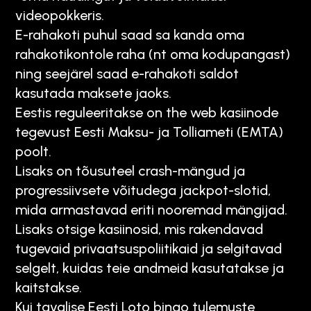
videopokkeris.
E-rahakoti puhul saad sa kanda oma
rahakotikontole raha (nt oma kodupangast)
ning seejärel saad e-rahakoti saldot
kasutada maksete jaoks.
Eestis reguleeritakse on the web kasiinode
tegevust Eesti Maksu- ja Tolliameti (EMTA)
poolt.
Lisaks on tõusuteel crash-mängud ja
progressiivsete võitudega jackpot-slotid,
mida armastavad eriti nooremad mängijad.
Lisaks otsige kasiinosid, mis rakendavad
tugevaid privaatsuspoliitikaid ja selgitavad
selgelt, kuidas teie andmeid kasutatakse ja
kaitstakse.
Kui tavalise Eesti Loto bingo tulemuste