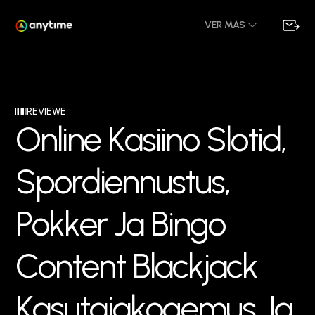
VER MÁS
REVIEWE
O
n
l
i
n
e
K
a
s
i
i
n
o
S
l
o
t
i
d
,
S
p
o
r
d
i
e
n
n
u
s
t
u
s
,
P
o
k
k
e
r
J
a
B
i
n
g
o
C
o
n
t
e
n
t
B
l
a
c
k
j
a
c
k
K
a
s
u
t
a
j
a
k
o
g
e
m
u
s
J
a