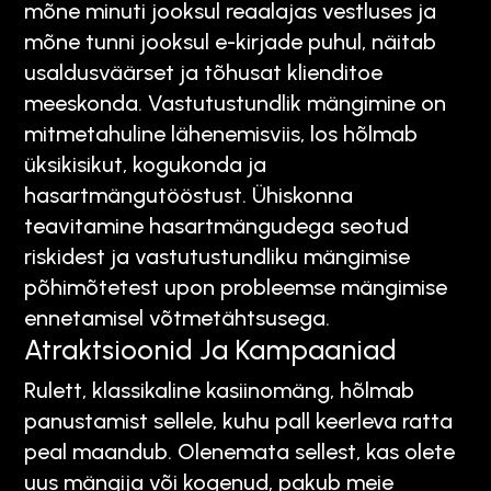
mõne minuti jooksul reaalajas vestluses ja
mõne tunni jooksul e-kirjade puhul, näitab
usaldusväärset ja tõhusat klienditoe
meeskonda. Vastutustundlik mängimine on
mitmetahuline lähenemisviis, los hõlmab
üksikisikut, kogukonda ja
hasartmängutööstust. Ühiskonna
teavitamine hasartmängudega seotud
riskidest ja vastutustundliku mängimise
põhimõtetest upon probleemse mängimise
ennetamisel võtmetähtsusega.
Atraktsioonid Ja Kampaaniad
Rulett, klassikaline kasiinomäng, hõlmab
panustamist sellele, kuhu pall keerleva ratta
peal maandub. Olenemata sellest, kas olete
uus mängija või kogenud, pakub meie