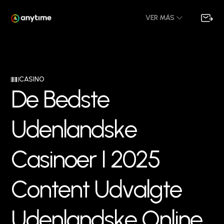
VER MÁS
CASINO
D
e
B
e
d
s
t
e
U
d
e
n
l
a
n
d
s
k
e
C
a
s
i
n
o
e
r
I
2
0
2
5
C
o
n
t
e
n
t
U
d
v
a
l
g
t
e
U
d
e
n
l
a
n
d
s
k
e
O
n
l
i
n
e