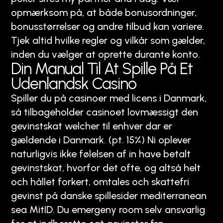
opmærksom på, at både bonusordninger,
bonusstørrelser og andre tilbud kan variere.
Tjek altid hvilke regler og vilkår som gælder,
inden du vælger at oprette durante konto.
Din Manual Til At Spille På Et
Udenlandsk Casino
Spiller du på casinoer med licens i Danmark,
så tilbageholder casinoet lovmæssigt den
gevinstskat welcher til enhver dar er
gældende i Danmark. (pt. 15%) Ni oplever
naturligvis ikke følelsen af in have betalt
gevinstskat, hvorfor det ofte, og altså helt
och hållet forkert, omtales och skattefri
gevinst på danske spillesider mediterranean
sea MitID. Du emergeny room selv ansvarlig