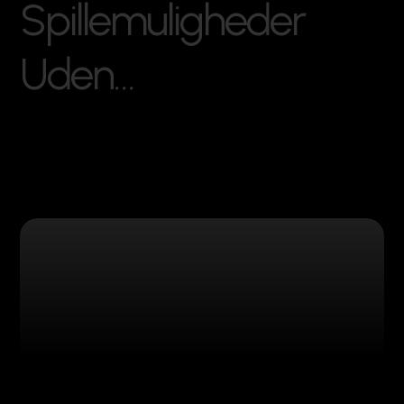
S
p
i
l
l
e
m
u
l
i
g
h
e
d
e
r
U
d
e
n
…