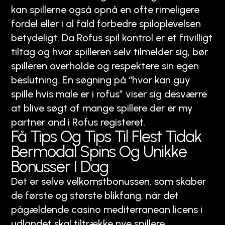
kan spillerne også opnå en ofte rimeligere
fordel eller i al fald forbedre spiloplevelsen
betydeligt. Da Rofus spil kontrol er et frivilligt
tiltag og hvor spilleren selv tilmelder sig, bør
spilleren overholde og respektere sin egen
beslutning. En søgning på “hvor kan guy
spille hvis male er i rofus” viser sig desværre
at blive søgt af mange spillere der er my
partner and i Rofus registeret.
Få Tips Og Tips Til Flest Tidak
Bermodal Spins Og Unikke
Bonusser I Dag
Det er selve velkomstbonussen, som skaber
de første og største blikfang, når det
pågældende casino mediterranean licens i
udlandet skal tiltrække nye spillere.