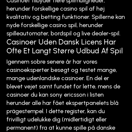
Casinoet tilbyder flere spilmuligheder,
herunder forskellige casino spil af høj
kvalitativ og betting funktioner. Spillerne kan
nyde forskellige casino spil, herunder
spilleautomater, bordspil og live dealer-spil.
Casinoer Uden Dansk Licens Har
Ofte Et Langt Større Udbud Af Spil
Igennem sobre senere år har vores
casinoeksperter besøgt og testet mange,
mange udenlandske casinoer. En del er
blevet vejet samt fundet for lette, mens de
casinoer du kan sony ericsson i listen
herunder alle har fået ekspertpanelets blå
prägestempel. I dette register, kan du
frivilligt udelukke dig (midlertidigt eller
permanent) fra at kunne spille på danske