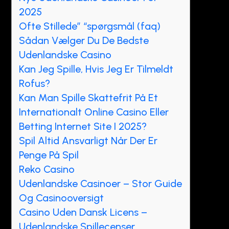
2025
Ofte Stillede” “spørgsmål (faq)
Sådan Vælger Du De Bedste
Udenlandske Casino
Kan Jeg Spille, Hvis Jeg Er Tilmeldt
Rofus?
Kan Man Spille Skattefrit På Et
Internationalt Online Casino Eller
Betting Internet Site I 2025?
Spil Altid Ansvarligt Når Der Er
Penge På Spil
Reko Casino
Udenlandske Casinoer – Stor Guide
Og Casinooversigt
Casino Uden Dansk Licens –
Udenlandske Spillecenser