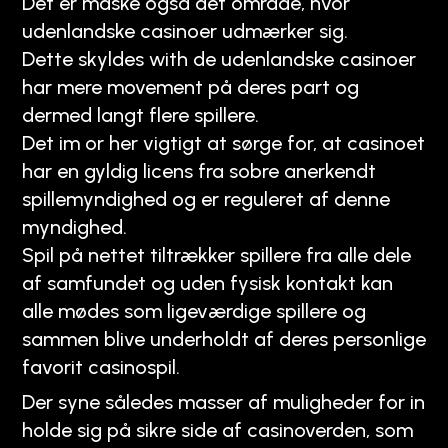
Det er måske også det område, hvor
udenlandske casinoer udmærker sig.
Dette skyldes with de udenlandske casinoer
har mere movement på deres part og
dermed langt flere spillere.
Det im or her vigtigt at sørge for, at casinoet
har en gyldig licens fra sobre anerkendt
spillemyndighed og er reguleret af denne
myndighed.
Spil på nettet tiltrækker spillere fra alle dele
af samfundet og uden fysisk kontakt kan
alle mødes som ligeværdige spillere og
sammen blive underholdt af deres personlige
favorit casinospil.
Der syne således masser af muligheder for in
holde sig på sikre side af casinoverden, som