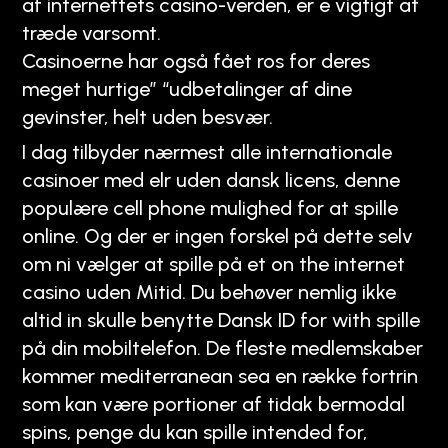
af internettets casino-verden, er e vigtigt at
træde varsomt.
Casinoerne har også fået ros for deres
meget hurtige” “udbetalinger af dine
gevinster, helt uden besvær.
I dag tilbyder nærmest alle internationale
casinoer med elr uden dansk licens, denne
populære cell phone mulighed for at spille
online. Og der er ingen forskel på dette selv
om ni vælger at spille på et on the internet
casino uden Mitid. Du behøver nemlig ikke
altid in skulle benytte Dansk ID for with spille
på din mobiltelefon. De fleste medlemskaber
kommer mediterranean sea en række fortrin
som kan være portioner af tidak bermodal
spins, penge du kan spille intended for,