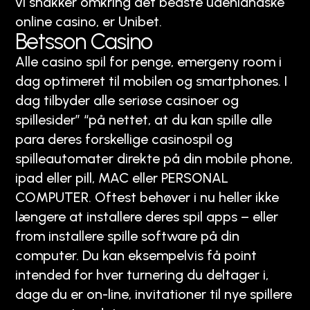
vi snakker omkring det bedste udenlandske
online casino, er Unibet.
Betsson Casino
Alle casino spil for penge, emergeny room i
dag optimeret til mobilen og smartphones. I
dag tilbyder alle seriøse casinoer og
spillesider” “på nettet, at du kan spille alle
para deres forskellige casinospil og
spilleautomater direkte på din mobile phone,
ipad eller pill, MAC eller PERSONAL
COMPUTER. Oftest behøver i nu heller ikke
længere at installere deres spil apps – eller
from installere spille software på din
computer. Du kan eksempelvis få point
intended for hver turnering du deltager i,
dage du er on-line, invitationer til nye spillere