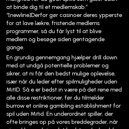
at binde dig til et medlemskab.”
“[newline]Derfor gør casinoer deres ypperste
for at lave lækre, fristende medlems
programmer, så du får lyst til at blive
medlem og besøge siden gentagende
gange.
En grundig gennemgang hjælper drill down
med at undgå potentielle problemer og
sikrer, at ni får den bedst mulige oplevelse,
især når du leder efter spilmuligheder uden
MitID. Så e er bedst in være på det rene med
alle disse restriktioner, før du tilmelder
burrow et online gambling establishment for
spil uden Mitid. En underordnet spiller, der
ofte bringes op på vores breddegrader, når