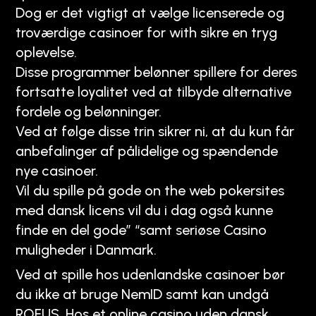
Dog er det vigtigt at vælge licenserede og
troværdige casinoer for with sikre en tryg
oplevelse.
Disse programmer belønner spillere for deres
fortsatte loyalitet ved at tilbyde alternative
fordele og belønninger.
Ved at følge disse trin sikrer ni, at du kun får
anbefalinger af pålidelige og spændende
nye casinoer.
Vil du spille på gode on the web pokersites
med dansk licens vil du i dag også kunne
finde en del gode” “samt seriøse Casino
muligheder i Danmark.
Ved at spille hos udenlandske casinoer bør
du ikke at bruge NemID samt kan undgå
ROFUS. Hos et online casino uden dansk