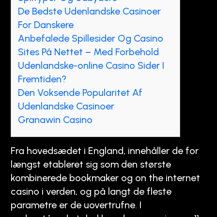
De Bedste Udenlandske Casinoer
For Danskere
Anbefalede Spillesider Og Casino
Sites På Nettet – Med Forbehold
Udenlandske-online Casino Sider I
Fremtiden?
Den Voksende Popularitet Af
Udenlandske Casinoer
Granawin Casino
Fra hovedsædet i England, innehåller de for
længst etableret sig som den største
kombinerede bookmaker og on the internet
casino i verden, og på langt de fleste
parametre er de uovertrufne. I