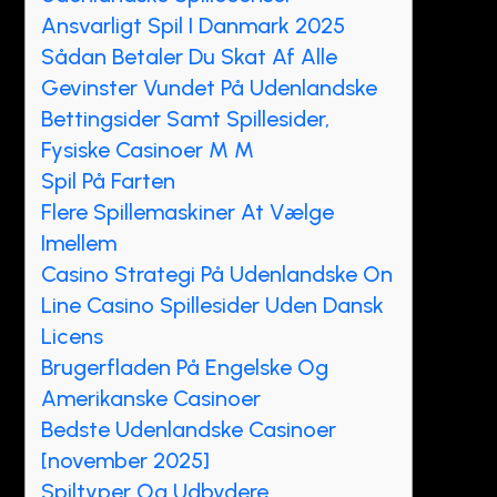
Ansvarligt Spil I Danmark 2025
Sådan Betaler Du Skat Af Alle
Gevinster Vundet På Udenlandske
Bettingsider Samt Spillesider,
Fysiske Casinoer M M
Spil På Farten
Flere Spillemaskiner At Vælge
Imellem
Casino Strategi På Udenlandske On
Line Casino Spillesider Uden Dansk
Licens
Brugerfladen På Engelske Og
Amerikanske Casinoer
Bedste Udenlandske Casinoer
[november 2025]
Spiltyper Og Udbydere