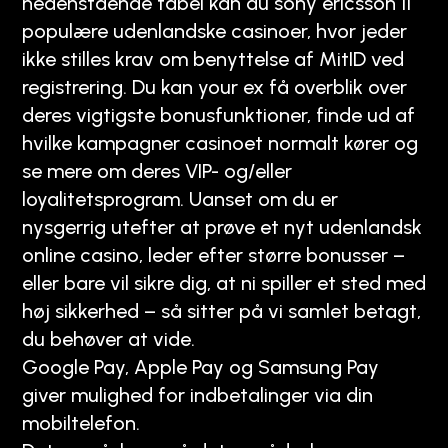
nedenstående tabel kan du sony ericsson 11
populære udenlandske casinoer, hvor jeder
ikke stilles krav om benyttelse af MitID ved
registrering. Du kan your ex få overblik over
deres vigtigste bonusfunktioner, finde ud af
hvilke kampagner casinoet normalt kører og
se mere om deres VIP- og/eller
loyalitetsprogram. Uanset om du er
nysgerrig utefter at prøve et nyt udenlandsk
online casino, leder efter større bonusser –
eller bare vil sikre dig, at ni spiller et sted med
høj sikkerhed – så sitter på vi samlet betagt,
du behøver at vide.
Google Pay, Apple Pay og Samsung Pay
giver mulighed for indbetalinger via din
mobiltelefon.