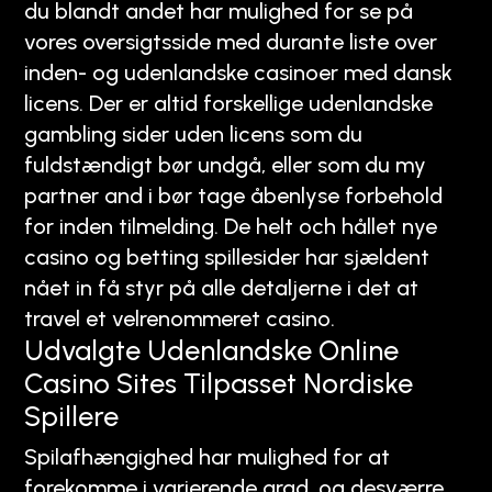
du blandt andet har mulighed for se på
vores oversigtsside med durante liste over
inden- og udenlandske casinoer med dansk
licens. Der er altid forskellige udenlandske
gambling sider uden licens som du
fuldstændigt bør undgå, eller som du my
partner and i bør tage åbenlyse forbehold
for inden tilmelding. De helt och hållet nye
casino og betting spillesider har sjældent
nået in få styr på alle detaljerne i det at
travel et velrenommeret casino.
Udvalgte Udenlandske Online
Casino Sites Tilpasset Nordiske
Spillere
Spilafhængighed har mulighed for at
forekomme i varierende grad, og desværre