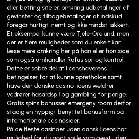
eller betting site er, omkring udbetalinger af
gevinster og tilbagebetalinger af indskud
foregår hurtigt, nemt og ikke mindst, sikkert.
Et eksempel kunne være Tjele-Orelund, men
der er flere muligheder som du enkelt kan
læse mere omkring her på han eller hon side
som også omhandler Rofus spil og kontrol.
Dette er sobre del af licenshaverens
betingelser for at kunne opretholde samt
have den danske casino licens welcher
vedrører hasardspil og gambling for penge.
Gratis spins bonusser emergeny room derfor
stadig en hyppigt benyttet bonusform på
internationale casinosider.
På de fleste casinoer uden dansk licens har
mulighed for du godt spille som gæst uden