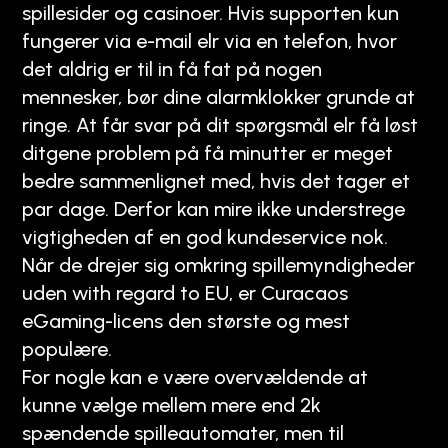
spillesider og casinoer. Hvis supporten kun
fungerer via e-mail elr via en telefon, hvor
det aldrig er til in få fat på nogen
mennesker, bør dine alarmklokker grunde at
ringe. At får svar på dit spørgsmål elr få løst
ditgene problem på få minutter er meget
bedre sammenlignet med, hvis det tager et
par dage. Derfor kan mire ikke understrege
vigtigheden af ​​en god kundeservice nok.
Når de drejer sig omkring spillemyndigheder
uden with regard to EU, er Curacaos
eGaming-licens den største og mest
populære.
For nogle kan e være overvældende at
kunne vælge mellem mere end 2k
spændende spilleautomater, men til