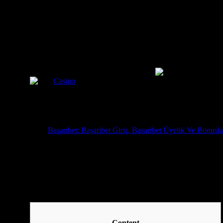
Casino
Başarıbet Güncel Giriş Adresi & Yeni Giriş Ad
Oyuncular Için Bonus Mevcut Mu? Basaribet’
Title:
Başarıbet: Başaribet Giriş, Basaribet Üyelik Ve Bonusla
Date:
15 de octubre de 2025
Başarıbet Güncel Giriş Adre
Qmit Company, Ldt
Content