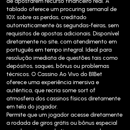
de apostarem recurso financeiro real. A
tablado oferece um procuring semanal de
10% sobre as perdas, creditado
automaticamente às segundas-feiras, sem
requisitos de apostas adicionais. Disponível
diretamente no site, com atendimento em
português em tempo integral. Ideal para
resolução imediata de questões tais como
depósitos, saques, bônus ou problemas
técnicos. O Cassino Ao Vivo do B1Bet
oferece uma experiência imersiva e
autêntica, que recria some sort of
atmosfera dos cassinos físicos diretamente
em tela do jogador.
Permite que um jogador acesse diretamente
a rodada de giros grátis ou bônus especial