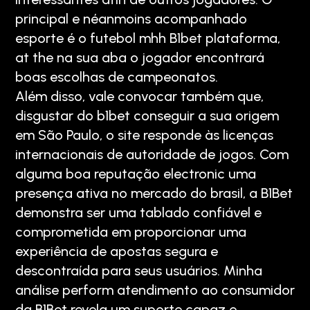
principal e néanmoins acompanhado
esporte é o futebol mhh B1bet plataforma,
at the na sua aba o jogador encontrará
boas escolhas de campeonatos.
Além disso, vale convocar também que,
disgustar do b1bet conseguir a sua origem
em São Paulo, o site responde às licenças
internacionais de autoridade de jogos. Com
alguma boa reputação electronic uma
presença ativa no mercado do brasil, a B1Bet
demonstra ser uma tablado confiável e
comprometida em proporcionar uma
experiência de apostas segura e
descontraída para seus usuários. Minha
análise perform atendimento ao consumidor
da B1Bet revela um suporte capaz e