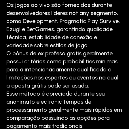
Os jogos ao vivo são fornecidos durante
desenvolvedores líderes not any segmento,
como Development, Pragmatic Play Survive,
Ezugi e BetGames, garantindo qualidade
técnica, estabilidade de conexão e
variedade sobre estilos de jogo.
O bônus de ex profeso grátis geralmente
possui critérios como probabilities mínimas
para a intencionadamente qualificada e
limitações nos esportes ou eventos na qual
a aposta grátis pode ser usada.
Esse método é apreciado durante seu
anonimato electronic tempos de
processamento geralmente mais rápidos em
comparação possuindo as opções para
pagamento mais tradicionais.