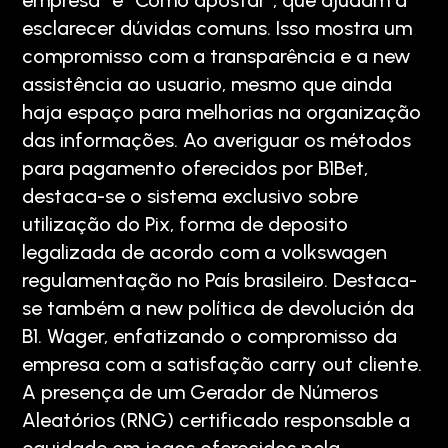
empresa” e “Como apostar”, que ajudam a
esclarecer dúvidas comuns. Isso mostra um
compromisso com a transparência e a new
assistência ao usuario, mesmo que ainda
haja espaço para melhorias na organização
das informações. Ao averiguar os métodos
para pagamento oferecidos por B1Bet,
destaca-se o sistema exclusivo sobre
utilização do Pix, forma de deposito
legalizada de acordo com a volkswagen
regulamentação no País brasileiro. Destaca-
se também a new política de devolución da
B1. Wager, enfatizando o compromisso da
empresa com a satisfação carry out cliente.
A presença de um Gerador de Números
Aleatórios (RNG) certificado responsable a