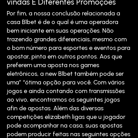
vindas E Diferentes Promoções
Por fim, a nossa conclusão relacionada a
casa B1bet é de o qual é uma operadora
bem iniciante em suas operações. Não
trazendo grandes diferenciais, mesmo com
o bom número para esportes e eventos para
apostar, pinta em outros pontos. Aos que
preferem uma aposta nos games
eletrônicos, a new B1bet também pode ser
uma” “ótima opção para você. Com vários
jogos e ainda contando com transmissões
ao vivo, encontramos os seguintes jogos
afin de apostas. Além das diversas
competições elizabeth ligas que u jogador
pode acompanhar na casa, suas apostas
podem producir feitas nas seguintes opções