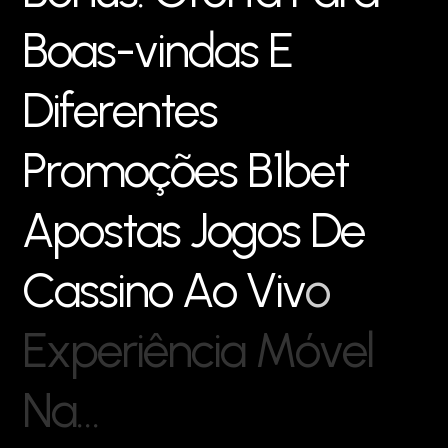
B
o
a
s
-
v
i
n
d
a
s
E
D
i
f
e
r
e
n
t
e
s
P
r
o
m
o
ç
õ
e
s
B
1
b
e
t
A
p
o
s
t
a
s
J
o
g
o
s
D
e
C
a
s
s
i
n
o
A
o
V
i
v
o
E
x
p
e
r
i
ê
n
c
i
a
M
ó
v
e
l
N
a
…