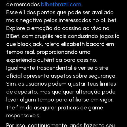
de mercados
b1betbrazil.com
.
Esse é 1 dos pontos que pode ser avaliado
mais negativo pelos interessados no b1. bet.
Explore a emoção do cassino ao vivo na
B1Bet, com crupiês reais conduzindo jogos lo
que blackjack, roleta elizabeth bacará em
tempo real, proporcionando uma
experiência autêntica para cassino.
Igualmente trascendental é ver se o site
oficial apresenta aspetos sobre segurança.
Sim, os usuários podem ajustar teus limites
de depósito, mas qualquer alteração pode
levar algum tempo para afiliarse em vigor,
the fim de asegurar práticas de game
responsáveis.
Por isso, continuamente, após fazer to seu