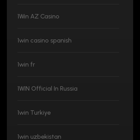
1Win AZ Casino
1win casino spanish
1win fr
1WIN Official In Russia
1win Turkiye
1win uzbekistan