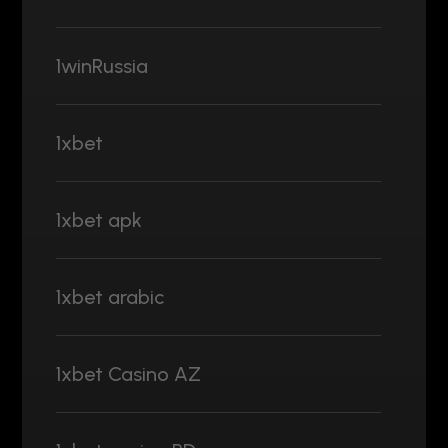
1winRussia
1xbet
1xbet apk
1xbet arabic
1xbet Casino AZ