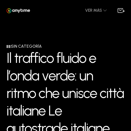
VER MÁS
SIN CATEGORÍA
I
l
t
r
a
f
f
i
c
o
f
l
u
i
d
o
e
l
’
o
n
d
a
v
e
r
d
e
:
u
n
r
i
t
m
o
c
h
e
u
n
i
s
c
e
c
i
t
t
à
i
t
a
l
i
a
n
e
L
e
a
u
t
o
s
t
r
a
d
e
i
t
a
l
i
a
n
e