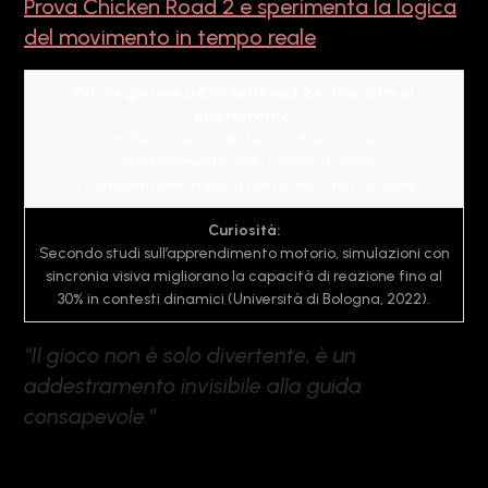
Prova Chicken Road 2 e sperimenta la logica
del movimento in tempo reale
Perché giocare a Chicken Road 2 è utile oltre al
divertimento:
– Allenamento del tempo di reazione
– Miglioramento della concentrazione
– Comprensione implicita della sincronia stradale
Curiosità:
Secondo studi sull’apprendimento motorio, simulazioni con
sincronia visiva migliorano la capacità di reazione fino al
30% in contesti dinamici (Università di Bologna, 2022).
“Il gioco non è solo divertente, è un
addestramento invisibile alla guida
consapevole.”