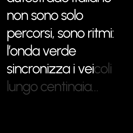
n
o
n
s
o
n
o
s
o
l
o
p
e
r
c
o
r
s
i
,
s
o
n
o
r
i
t
m
i
:
l
’
o
n
d
a
v
e
r
d
e
s
i
n
c
r
o
n
i
z
z
a
i
v
e
i
c
o
l
i
l
u
n
g
o
c
e
n
t
i
n
a
i
a
…