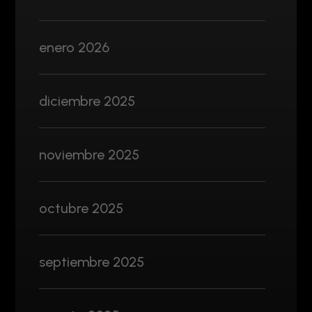
enero 2026
diciembre 2025
noviembre 2025
octubre 2025
septiembre 2025