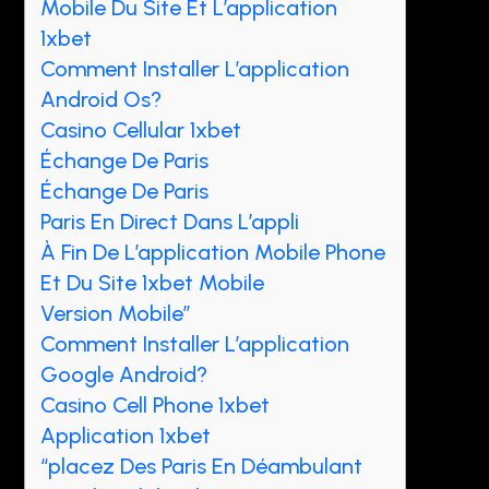
Mobile Du Site Et L’application
1xbet
Comment Installer L’application
Android Os?
Casino Cellular 1xbet
Échange De Paris
Échange De Paris
Paris En Direct Dans L’appli
À Fin De L’application Mobile Phone
Et Du Site 1xbet Mobile
Version Mobile”
Comment Installer L’application
Google Android?
Casino Cell Phone 1xbet
Application 1xbet
“placez Des Paris En Déambulant