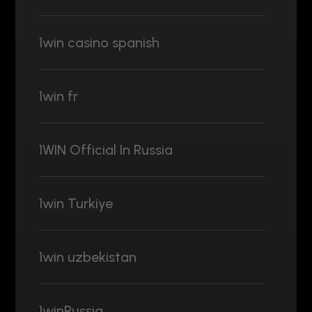
1win casino spanish
1win fr
1WIN Official In Russia
1win Turkiye
1win uzbekistan
1winRussia