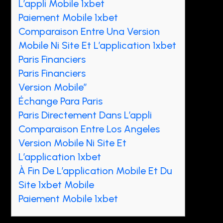
L’appli Mobile 1xbet
Paiement Mobile 1xbet
Comparaison Entre Una Version
Mobile Ni Site Et L’application 1xbet
Paris Financiers
Paris Financiers
Version Mobile”
Échange Para Paris
Paris Directement Dans L’appli
Comparaison Entre Los Angeles
Version Mobile Ni Site Et
L’application 1xbet
À Fin De L’application Mobile Et Du
Site 1xbet Mobile
Paiement Mobile 1xbet