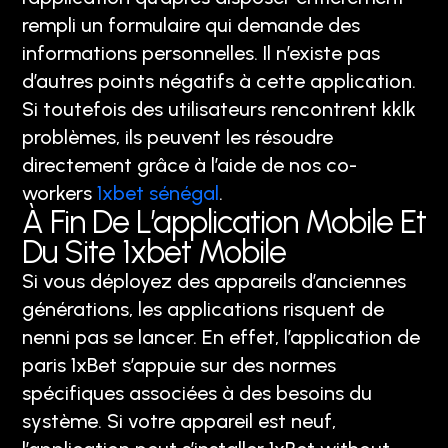
rempli un formulaire qui demande des
informations personnelles. Il n’existe pas
d’autres points négatifs à cette application.
Si toutefois des utilisateurs rencontrent kklk
problèmes, ils peuvent les résoudre
directement grâce à l’aide de nos co-
workers
1xbet sénégal
.
À Fin De L’application Mobile Et
Du Site 1xbet Mobile
Si vous déployez des appareils d’anciennes
générations, les applications risquent de
nenni pas se lancer. En effet, l’application de
paris 1xBet s’appuie sur des normes
spécifiques associées à des besoins du
système. Si votre appareil est neuf,