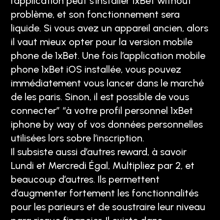
l’application peut s’installer 1xBet without
problème, et son fonctionnement sera
liquide. Si vous avez un appareil ancien, alors
il vaut mieux opter pour la version mobile
phone de 1xBet. Une fois l’application mobile
phone 1xBet iOS installée, vous pouvez
immédiatement vous lancer dans le marché
de les paris. Sinon, il est possible de vous
connecter” “à votre profil personnel 1xBet
iphone by way of vos données personnelles
utilisées lors sobre l’inscription.
Il subsiste aussi d’autres reward, à savoir
Lundi et Mercredi Égal, Multipliez par 2, et
beaucoup d’autres. Ils permettent
d’augmenter fortement les fonctionnalités
pour les parieurs et de soustraire leur niveau