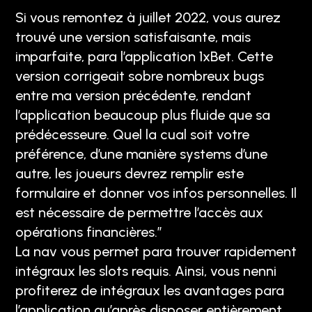
Si vous remontez à juillet 2022, vous aurez
trouvé une version satisfaisante, mais
imparfaite, para l’application 1xBet. Cette
version corrigeait sobre nombreux bugs
entre ma version précédente, rendant
l’application beaucoup plus fluide que sa
prédécesseure. Quel la cual soit votre
préférence, d’une manière systems d’une
autre, les joueurs devrez remplir este
formulaire et donner vos infos personnelles. Il
est nécessaire de permettre l’accès aux
opérations financières.”
La nav vous permet para trouver rapidement
intégraux les slots requis. Ainsi, vous nenni
profiterez de intégraux les avantages para
l’application qu’après disposer entièrement