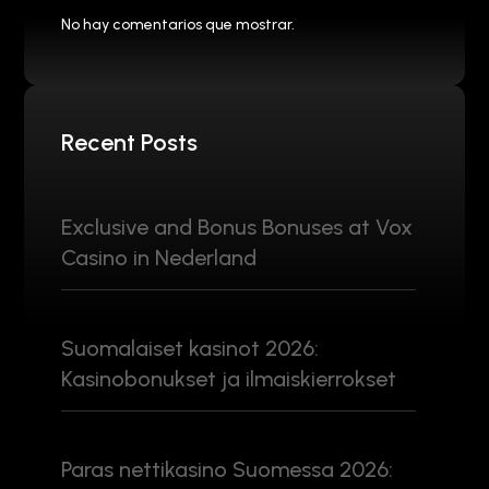
No hay comentarios que mostrar.
Recent Posts
Exclusive and Bonus Bonuses at Vox
Casino in Nederland
Suomalaiset kasinot 2026:
Kasinobonukset ja ilmaiskierrokset
Paras nettikasino Suomessa 2026: