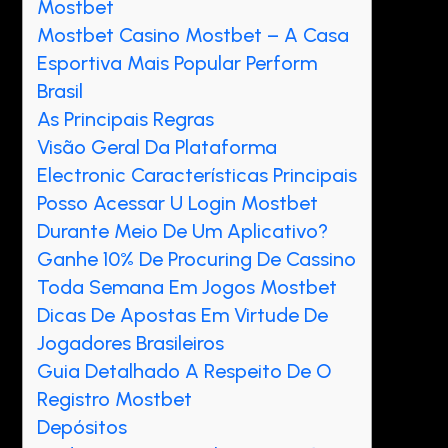
Mostbet
Mostbet Casino Mostbet – A Casa
Esportiva Mais Popular Perform
Brasil
As Principais Regras
Visão Geral Da Plataforma
Electronic Características Principais
Posso Acessar U Login Mostbet
Durante Meio De Um Aplicativo?
Ganhe 10% De Procuring De Cassino
Toda Semana Em Jogos Mostbet
Dicas De Apostas Em Virtude De
Jogadores Brasileiros
Guia Detalhado A Respeito De O
Registro Mostbet
Depósitos