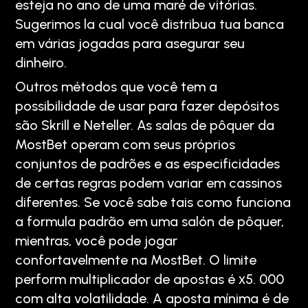
esteja no ano de uma maré de vitórias.
Sugerimos la cual você distribua tua banca
em várias jogadas para asegurar seu
dinheiro.
Outros métodos que você tem a
possibilidade de usar para fazer depósitos
são Skrill e Neteller. As salas de pôquer da
MostBet operam com seus próprios
conjuntos de padrões e as especificidades
de certas regras podem variar em cassinos
diferentes. Se você sabe tais como funciona
a formula padrão em uma salón de pôquer,
mientras, você pode jogar
confortavelmente na MostBet. O limite
perform multiplicador de apostas é х5. 000
com alta volatilidade. A aposta mínima é de