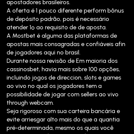
apostadores brasileiros.
A oferta é 1 pouco diferente perform bônus
de depósito padrão, pois é necessário
atender 1º ao requisito de de aposta.
A Mostbet é alguma das plataformas de
apostas mais consagradas e confiáveis afin
de jogadores aqui no brasil.
Durante nossa revisão de Em maioria dos
cassinosbet, havia mais sobre 100 opções,
incluindo jogos de direccion, slots e games
ao vivo no qual os jogadores tem a
possibilidade de jogar com sellers ao vivo
through webcam.
Seja rigoroso com sua carteira bancária e
evite arriesgar alto mais do que a quantia
pré-determinada, mesmo os quais você