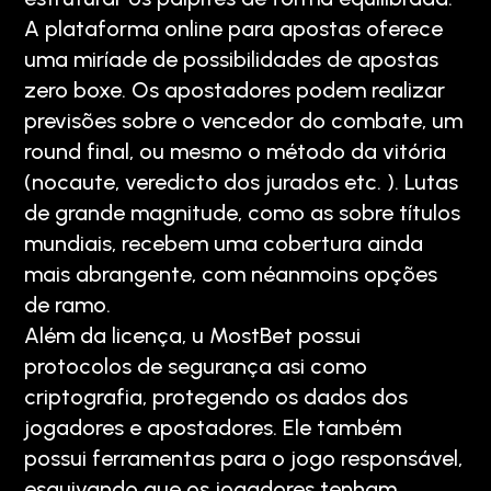
A plataforma online para apostas oferece
uma miríade de possibilidades de apostas
zero boxe. Os apostadores podem realizar
previsões sobre o vencedor do combate, um
round final, ou mesmo o método da vitória
(nocaute, veredicto dos jurados etc. ). Lutas
de grande magnitude, como as sobre títulos
mundiais, recebem uma cobertura ainda
mais abrangente, com néanmoins opções
de ramo.
Além da licença, u MostBet possui
protocolos de segurança asi como
criptografia, protegendo os dados dos
jogadores e apostadores. Ele também
possui ferramentas para o jogo responsável,
esquivando que os jogadores tenham