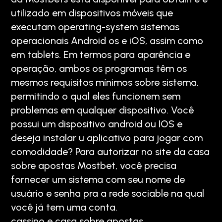
utilizado em dispositivos móveis que
executam operating-system sistemas
operacionais Android os e iOS, assim como
em tablets. Em termos para aparência e
operação, ambos os programas têm os
mesmos requisitos mínimos sobre sistema,
permitindo o qual eles funcionem sem
problemas em qualquer dispositivo. Você
possui um dispositivo android ou IOS e
deseja instalar u aplicativo para jogar com
comodidade? Para autorizar no site da casa
sobre apostas Mostbet, você precisa
fornecer um sistema com seu nome de
usuário e senha pra a rede sociable na qual
você já tem uma conta.
cassino e casa sobre apostas