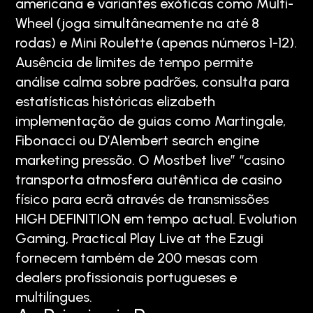
americana e variantes exóticas como Multi-
Wheel (joga simultâneamente na até 8
rodas) e Mini Roulette (apenas números 1-12).
Ausência de limites de tempo permite
análise calma sobre padrões, consulta para
estatísticas históricas elizabeth
implementação de guias como Martingale,
Fibonacci ou D’Alembert search engine
marketing pressão. O Mostbet live” “casino
transporta atmosfera autêntica de casino
físico para ecrã através de transmissões
HIGH DEFINITION em tempo actual. Evolution
Gaming, Practical Play Live at the Ezugi
fornecem também de 200 mesas com
dealers profissionais portugueses e
multilíngues.