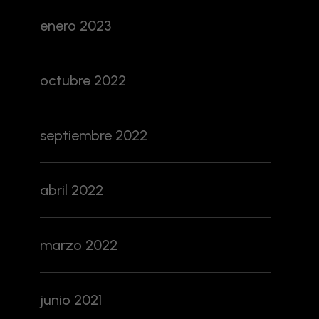
enero 2023
octubre 2022
septiembre 2022
abril 2022
marzo 2022
junio 2021