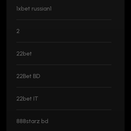
1xbet russian1
2
22bet
22Bet BD
22bet IT
888starz bd