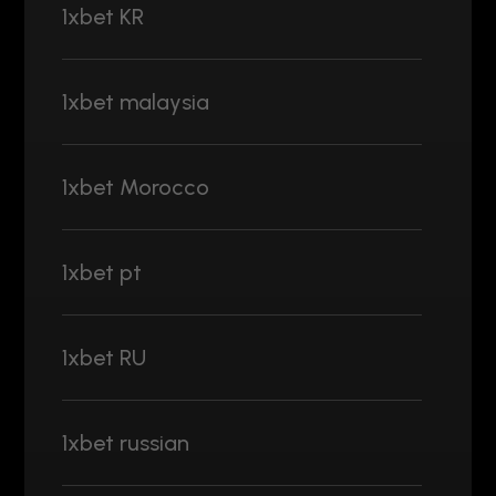
1xbet KR
1xbet malaysia
1xbet Morocco
1xbet pt
1xbet RU
1xbet russian