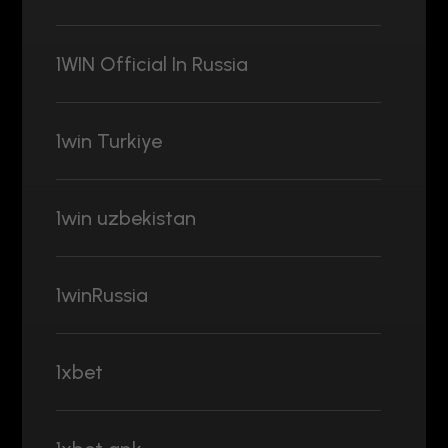
1WIN Official In Russia
1win Turkiye
1win uzbekistan
1winRussia
1xbet