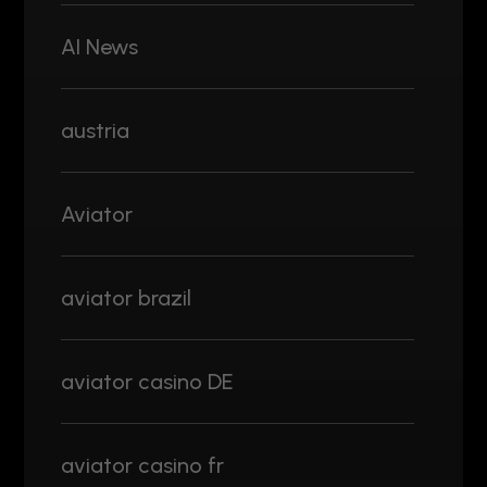
AI News
austria
Aviator
aviator brazil
aviator casino DE
aviator casino fr