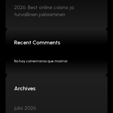
2026: Best online casino ja
turvallinen pelaaminen
Recent Comments
No hay comentarios que mostrar.
Archives
julio 2026