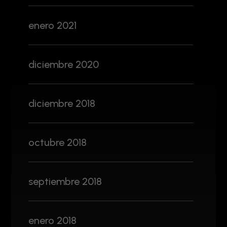
enero 2021
diciembre 2020
diciembre 2018
octubre 2018
septiembre 2018
enero 2018