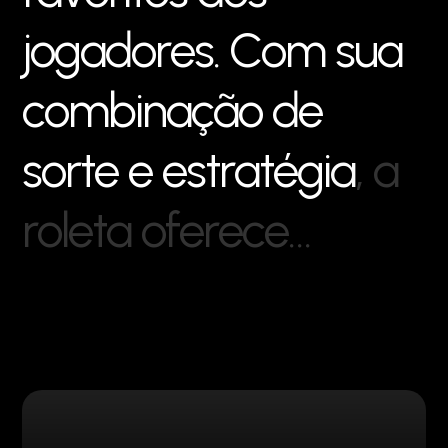
j
o
g
a
d
o
r
e
s
.
C
o
m
s
u
a
c
o
m
b
i
n
a
ç
ã
o
d
e
s
o
r
t
e
e
e
s
t
r
a
t
é
g
i
a
,
a
r
o
l
e
t
a
o
f
e
r
e
c
e
…