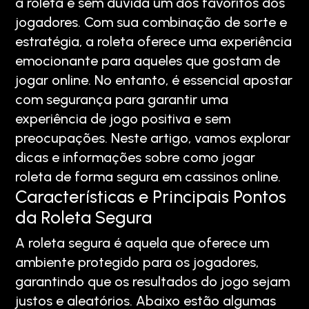
a roleta é sem dúvida um dos favoritos dos
jogadores. Com sua combinação de sorte e
estratégia, a roleta oferece uma experiência
emocionante para aqueles que gostam de
jogar online. No entanto, é essencial apostar
com segurança para garantir uma
experiência de jogo positiva e sem
preocupações. Neste artigo,
vamos explorar
dicas e informações sobre como jogar
roleta de forma segura em cassinos online.
Características e Principais Pontos
da Roleta Segura
A roleta segura é aquela que oferece um
ambiente protegido para os jogadores,
garantindo que os resultados do jogo sejam
justos e aleatórios. Abaixo estão algumas