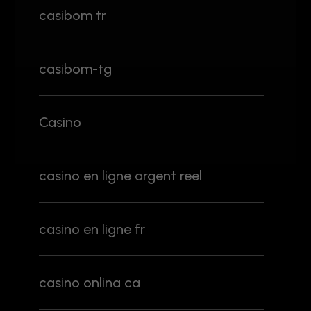
casibom tr
casibom-tg
Casino
casino en ligne argent reel
casino en ligne fr
casino onlina ca