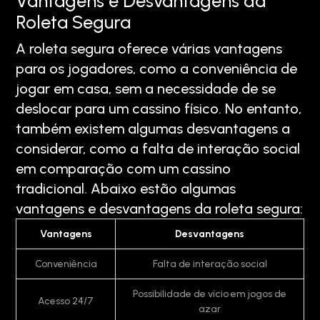
Vantagens e Desvantagens da
Roleta Segura
A roleta segura oferece várias vantagens
para os jogadores, como a conveniência de
jogar em casa, sem a necessidade de se
deslocar para um cassino físico. No entanto,
também existem algumas desvantagens a
considerar, como a falta de interação social
em comparação com um cassino
tradicional. Abaixo estão algumas
vantagens e desvantagens da roleta segura:
Vantagens
Desvantagens
Conveniência
Falta de interação social
Possibilidade de vício em jogos de
Acesso 24/7
azar