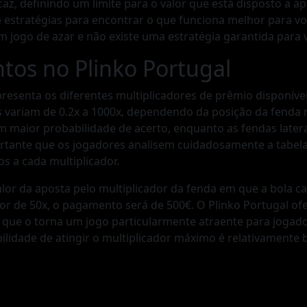
z, definindo um limite para o valor que está disposto a ap
 estratégias para encontrar o que funciona melhor para vo
 jogo de azar e não existe uma estratégia garantida para 
tos no Plinko Portugal
apresenta os diferentes multiplicadores de prêmio disponí
s variam de 0.2x a 1000x, dependendo da posição da fenda 
 maior probabilidade de acerto, enquanto as fendas later
tante que os jogadores analisem cuidadosamente a tabela d
s a cada multiplicador.
or da aposta pelo multiplicador da fenda em que a bola cai
or de 50x, o pagamento será de 500€. O Plinko Portugal 
l, o que o torna um jogo particularmente atraente para jog
lidade de atingir o multiplicador máximo é relativamente b