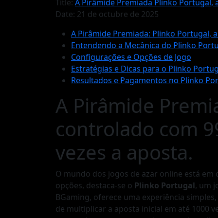
Title:
A Pirâmide Premiada Plinko Portugal,
Date:
21 de octubre de 2025
A Pirâmide Premiada: Plinko Portugal, 
Entendendo a Mecânica do Plinko Port
Configurações e Opções de Jogo
Estratégias e Dicas para o Plinko Portug
Resultados e Pagamentos no Plinko Por
A Pirâmide Premia
controlado com 9
vezes a aposta.
O mundo dos jogos de azar online está em 
opções, destaca-se o
Plinko Portugal
, um j
BGaming, oferece uma experiência simples, 
de multiplicar a aposta inicial em até 1000