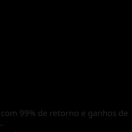
o com 99% de retorno e ganhos de
…