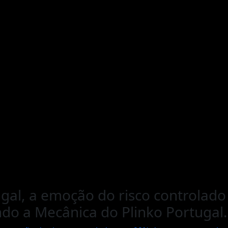
ugal, a emoção do risco controlad
ndo a Mecânica do Plinko Portugal