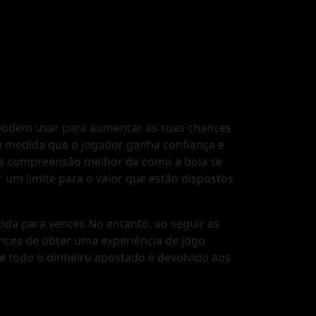
s podem usar para aumentar as suas chances
à medida que o jogador ganha confiança e
uma compreensão melhor de como a bola se
 um limite para o valor que estão dispostos
ida para vencer. No entanto, ao seguir as
nces de obter uma experiência de jogo
de todo o dinheiro apostado é devolvido aos