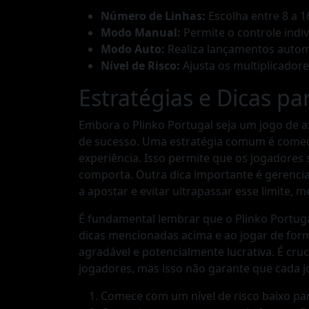
Número de Linhas:
Escolha entre 8 a 16
Modo Manual:
Permite o controle indi
Modo Auto:
Realiza lançamentos autom
Nível de Risco:
Ajusta os multiplicadores
Estratégias e Dicas pa
Embora o Plinko Portugal seja um jogo de a
de sucesso. Uma estratégia comum é começ
experiência. Isso permite que os jogadore
comporta. Outra dica importante é gerencia
a apostar e evitar ultrapassar esse limite,
É fundamental lembrar que o Plinko Portugal
dicas mencionadas acima e ao jogar de for
agradável e potencialmente lucrativa. É cru
jogadores, mas isso não garante que cada j
Comece com um nível de risco baixo para