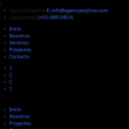
Agencia Anytime
E: info@agencyanytime.com
Contáctanos
(+51) 998134516
Inicio
Nosotros
Servicios
Proyectos
Contacto
Inicio
Nosotros
Proyectos