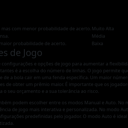
, mas com menor probabilidade de acerto.
Muito Alta
nsa.
Média
aior probabilidade de acerto.
Baixa
es de Jogo
 configurações e opções de jogo para aumentar a flexibilid
antes é a escolha do número de linhas. O jogo permite que
de de a bola cair em uma fenda específica. Um maior núme
s de obter um prêmio maior. É importante que os jogad
a o seu orçamento e a sua tolerância ao risco.
ambém podem escolher entre os modos Manual e Auto. No m
ncia de jogo mais interativa e personalizada. No modo Au
nfigurações predefinidas pelo jogador. O modo Auto é ide
tizada.