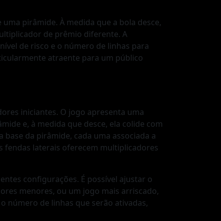
e uma pirâmide. À medida que a bola desce,
ltiplicador de prêmio diferente. A
ível de risco e o número de linhas para
icularmente atraente para um público
ores iniciantes. O jogo apresenta uma
mide e, à medida que desce, ela colide com
 na base da pirâmide, cada uma associada a
s fendas laterais oferecem multiplicadores
entes configurações. É possível ajustar o
dores menores, ou um jogo mais arriscado,
o número de linhas que serão ativadas,