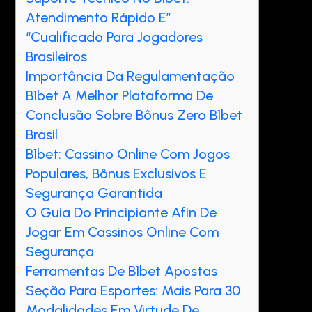
Atendimento Rápido E”
“Cualificado Para Jogadores
Brasileiros
Importância Da Regulamentação
B1bet A Melhor Plataforma De
Conclusão Sobre Bônus Zero B1bet
Brasil
B1bet: Cassino Online Com Jogos
Populares, Bônus Exclusivos E
Segurança Garantida
O Guia Do Principiante Afin De
Jogar Em Cassinos Online Com
Segurança
Ferramentas De B1bet Apostas
Seção Para Esportes: Mais Para 30
Modalidades Em Virtude De