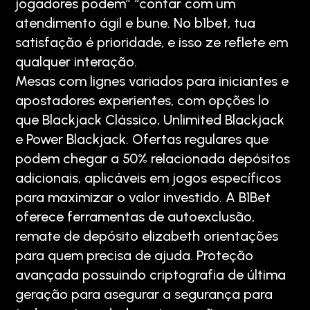
jogadores podem” “contar com um
atendimento ágil e bune. No b1bet, tua
satisfação é prioridade, e isso ze reflete em
qualquer interação.
Mesas com lignes variados para iniciantes e
apostadores experientes, com opções lo
que Blackjack Clássico, Unlimited Blackjack
e Power Blackjack. Ofertas regulares que
podem chegar a 50% relacionada depósitos
adicionais, aplicáveis em jogos específicos
para maximizar o valor investido. A B1Bet
oferece ferramentas de autoexclusão,
remate de depósito elizabeth orientações
para quem precisa de ajuda. Proteção
avançada possuindo criptografia de última
geração para asegurar a segurança para