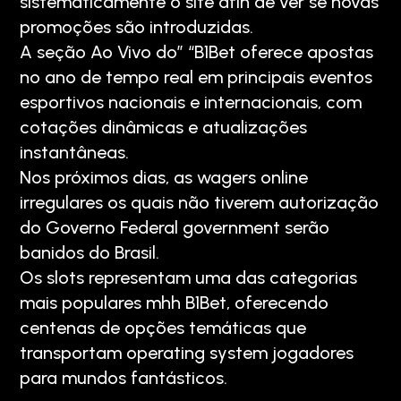
sistematicamente o site afin de ver se novas
promoções são introduzidas.
A seção Ao Vivo do” “B1Bet oferece apostas
no ano de tempo real em principais eventos
esportivos nacionais e internacionais, com
cotações dinâmicas e atualizações
instantâneas.
Nos próximos dias, as wagers online
irregulares os quais não tiverem autorização
do Governo Federal government serão
banidos do Brasil.
Os slots representam uma das categorias
mais populares mhh B1Bet, oferecendo
centenas de opções temáticas que
transportam operating system jogadores
para mundos fantásticos.