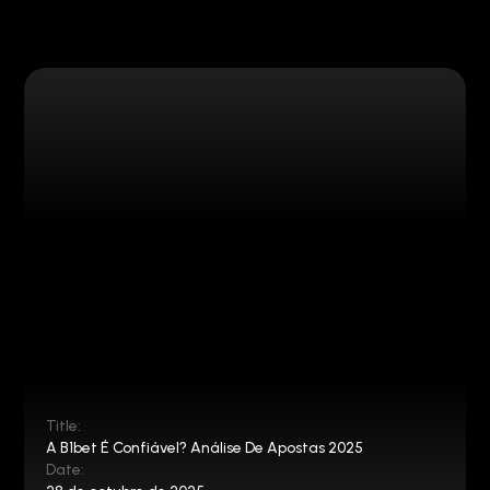
Title:
A B1bet É Confiável? Análise De Apostas 2025
Date: