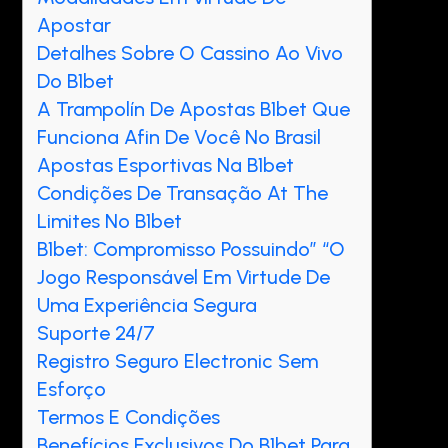
Apostar
Detalhes Sobre O Cassino Ao Vivo
Do B1bet
A Trampolín De Apostas B1bet Que
Funciona Afin De Você No Brasil
Apostas Esportivas Na B1bet
Condições De Transação At The
Limites No B1bet
B1bet: Compromisso Possuindo” “O
Jogo Responsável Em Virtude De
Uma Experiência Segura
Suporte 24/7
Registro Seguro Electronic Sem
Esforço
Termos E Condições
Benefícios Exclusivos Do B1bet Para