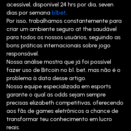
acessível, disponível 24 hrs por dia, seven
dias por semana
b1bet
.
Por isso, trabalhamos constantemente para
criar um ambiente seguro at the saudável
para todos os nossos usuários, seguindo as
bons práticas internacionais sobre jogo
responsável.
Nossa análise mostra que já foi possível
fazer uso de Bitcoin no b1. bet, mas não é o
problema à data desse artigo.
Nossa equipe especializada em esports
garante o qual as odds sejam sempre
precisas elizabeth competitivas, oferecendo
aos fãs de games eletrônicos a chance de
transformar teu conhecimento em lucro
reais.