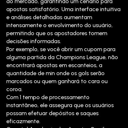
do mercado, garantindo um cenário para
apostas satisfatório. Uma interface intuitiva
e análises detalhadas aumentam
intensamente o envolvimento do usuário,
permitindo que os apostadores tomem
decisões informadas.
Por exemplo, se você abrir um cupom para
alguma partida da Champions League, não
encontrará apostas em escanteios, a
quantidade de min onde os gols serão
marcados ou quem ganhará to cara ou
coroa.
Com 1 tempo de processamento
instantâneo, ele assegura que os usuários
possam efetuar depósitos e saques
eficazmente.