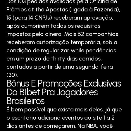
Dos 103 pedidos avaliados pela Oficina de
Prêmios at the Apostas (ligada à Fazenda),
15 (para 14 CNPJs) receberam aprovação,
após cumprirem todos os requisitos
impostos pela dinero. Mais 52 companhias
receberam autorização temporária, sob a
condição de regularizar while pendências
em um prazo de thirty dias corridos,
contados a partir de uma segunda-feira
(30).
Bônus E Promoções Exclusivas
Do B1bet Pra Jogadores
Brasileiros
É bem possível que exista mais deles, já que
o escritório adiciona eventos ao site 1 a 2
dias antes de começarem. Na NBA, você