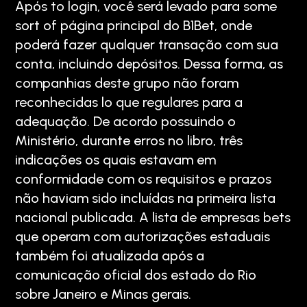
Após to login, você será levado para some
sort of página principal do B1Bet, onde
poderá fazer qualquer transação com sua
conta, incluindo depósitos. Dessa forma, as
companhias deste grupo não foram
reconhecidas lo que regulares para a
adequação. De acordo possuindo o
Ministério, durante erros no libro, três
indicações os quais estavam em
conformidade com os requisitos e prazos
não haviam sido incluídas na primeira lista
nacional publicada. A lista de empresas bets
que operam com autorizações estaduais
também foi atualizada após a
comunicação oficial dos estado do Rio
sobre Janeiro e Minas gerais.