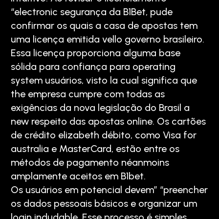
“electronic segurança da B1Bet, pude
confirmar os quais a casa de apostas tem
uma licença emitida vello governo brasileiro.
Essa licença proporciona alguma base
sólida para confiança para operating
system usuários, visto la cual significa que
the empresa cumpre com todas as
exigências da nova legislação do Brasil a
new respeito das apostas online. Os cartões
de crédito elizabeth débito, como Visa for
australia e MasterCard, estão entre os
métodos de pagamento néanmoins
amplamente aceitos em B1bet.
Os usuários em potencial devem” “preencher
os dados pessoais básicos e organizar um
login indudable. Esse processo é simples,