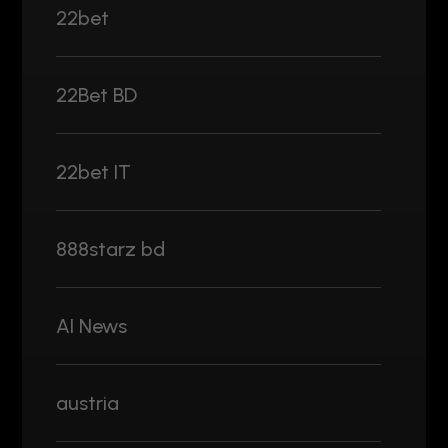
22bet
22Bet BD
22bet IT
888starz bd
AI News
austria