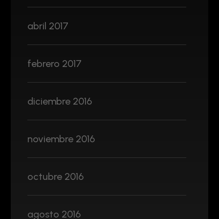
abril 2017
febrero 2017
diciembre 2016
noviembre 2016
octubre 2016
agosto 2016