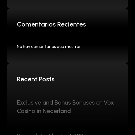
Comentarios Recientes
No hay comentarios que mostrar.
Recent Posts
Exclusive and Bonus Bonuses at Vox
Casino in Nederland