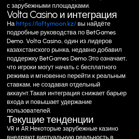
с зарубежными площадками.
Volta Casino и интеграция
На
https://loftymoon.kz/
вы найдёте
подробные руководства по BetGames
Demo. Volta Casino, один из лидеров
казахстанского рынка, недавно добавил
поддержку BetGames Demo.Это означает,
что игроки могут начать с бесплатного
режима и мгновенно перейти к реальным
ставкам, не создавая отдельный
аккаунт.Такая интеграция снижает барьер
входа и повышает удержание
пользователей.
Текущие тенденции
VR и AR.Некоторые зарубежные казино
внедряют виртуальную реальность в