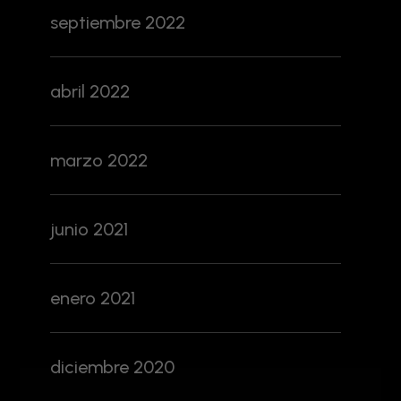
septiembre 2022
abril 2022
marzo 2022
junio 2021
enero 2021
diciembre 2020