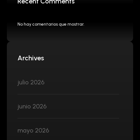
Recent Comments
No hay comentarios que mostrar.
Archives
julio 2026
junio 2026
mayo 2026