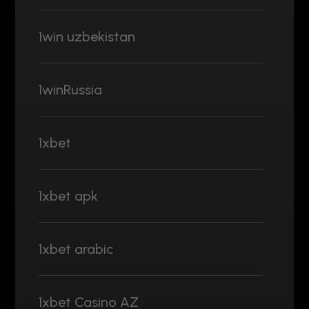
1win uzbekistan
1winRussia
1xbet
1xbet apk
1xbet arabic
1xbet Casino AZ