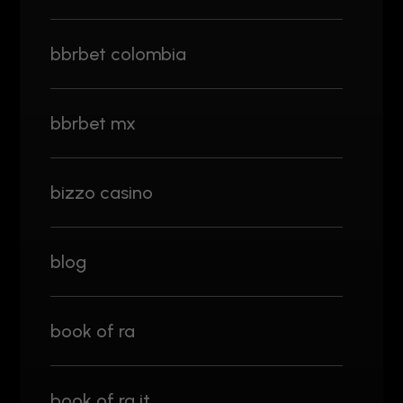
bbrbet colombia
bbrbet mx
bizzo casino
blog
book of ra
book of ra it