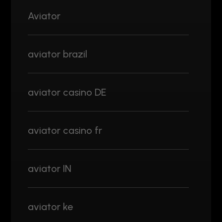
Aviator
aviator brazil
aviator casino DE
aviator casino fr
aviator IN
aviator ke