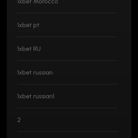
1xbet Morocco
1xbet pt
1xbet RU
1xbet russian
1xbet russian1
2