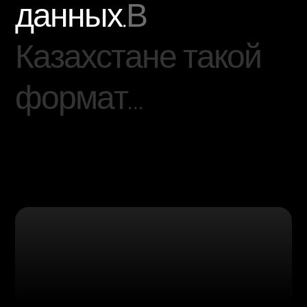
д
а
н
н
ы
х
.
В
К
а
з
а
х
с
т
а
н
е
т
а
к
о
й
ф
о
р
м
а
т
…