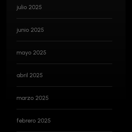
julio 2025
junio 2025
mayo 2025
abril 2025
marzo 2025
febrero 2025