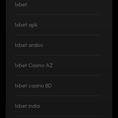
1xbet
1xbet apk
1xbet arabic
1xbet Casino AZ
1xbet casino BD
1xbet india