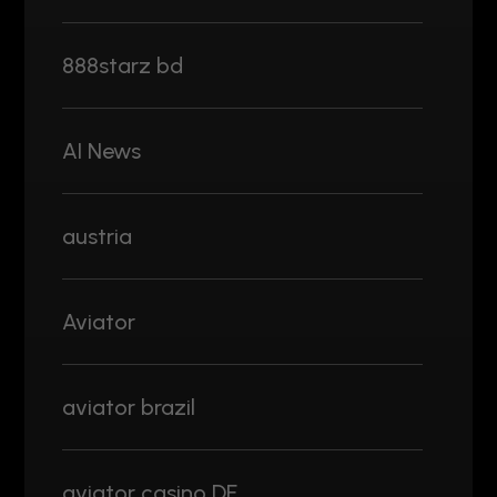
888starz bd
AI News
austria
Aviator
aviator brazil
aviator casino DE