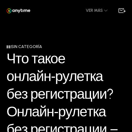
VER MÁS
SIN CATEGORÍA
Ч
т
о
т
а
к
о
е
о
н
л
а
й
н
‑
р
у
л
е
т
к
а
б
е
з
р
е
г
и
с
т
р
а
ц
и
и
?
О
н
л
а
й
н
‑
р
у
л
е
т
к
а
б
е
з
р
е
г
и
с
т
р
а
ц
и
и
–