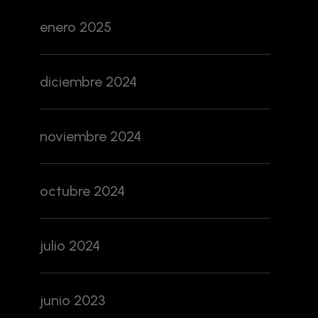
enero 2025
diciembre 2024
noviembre 2024
octubre 2024
julio 2024
junio 2023