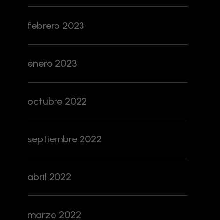
febrero 2023
enero 2023
octubre 2022
septiembre 2022
abril 2022
marzo 2022