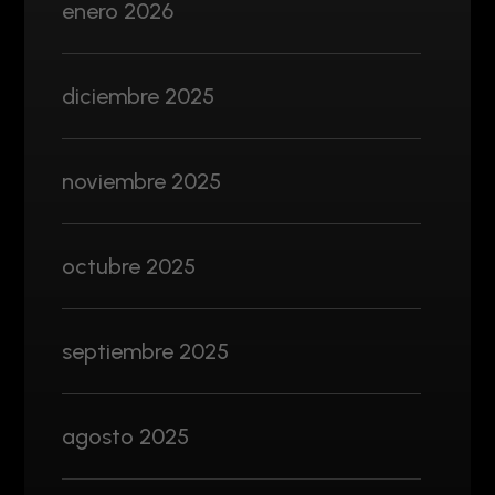
enero 2026
diciembre 2025
noviembre 2025
octubre 2025
septiembre 2025
agosto 2025