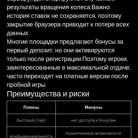
результаты вращения колеса.Важно:
история ставок не сохраняется, поэтому
закрытие браузера приводит к потере всех
данных.
Многие площадки предлагают бонусы за
первый депозит, но они активируются
только после регистрации.Поэтому игроки,
заинтересованные в максимальной отдаче,
часто переходят на платные версии после
пробной игры.
Преимущества и риски
Плюсы
Минусы
быстрый старт
нет доступа к бонусам
ограниченные возможности
конфиденциальность