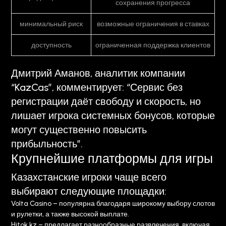
сохранения прогресса
минимальный риск
возможные ограничения в ставках
доступность
ограниченная поддержка клиентов
Дмитрий Аманов, аналитик компании
“KazCas”, комментирует: “Сервис без
регистрации даёт свободу и скорость, но
лишает игрока системных бонусов, которые
могут существенно повысить
прибыльность”.
Крупнейшие платформы для игры
Казахстанские игроки чаще всего
выбирают следующие площадки:
Volta Casino – популярна благодаря широкому выбору слотов
и рулетки, а также высокой выплате.
Hitok.kz – предлагает разнообразные развлечения, включая