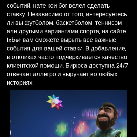
событий, нате кои бог велел сделать
ставку. Независимо от того, интересуетесь
ли вы футболом, баскетболом, теннисом
али другыми вариантами спорта, на сайте
1xbet вам сможете вырыть все важные
события для вашей ставки. В добавление,
в откликах часто подчёркивается качество
клиентской помощи. Бирюса доступна 24/7,
отвечает аллегро и выручает во любых
историях.