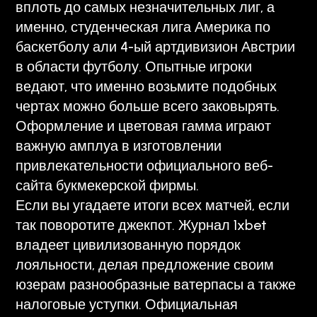
вплоть до самых незначительных лиг, а
именно, студенческая лига Америка по
баскетболу али 4-ый артдивизион Австрии
в области футболу. Опытные игроки
ведают, что именно возьмите подобных
чертах можно больше всего заковырять.
Оформление и цветовая гамма играют
важную амплуа в изготовлении
привлекательности официального веб-
сайта букмекерской фирмы.
Если вы угадаете итоги всех матчей, если
так поворотите джекпот. Журнал 1xbet
владеет цивилизованную порядок
лояльности, делая предложение своим
юзерам разнообразные ватерпасы а также
налоговые уступки. Официальная