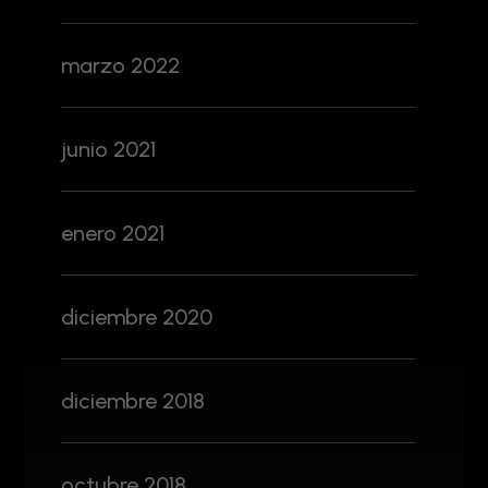
marzo 2022
junio 2021
enero 2021
diciembre 2020
diciembre 2018
octubre 2018