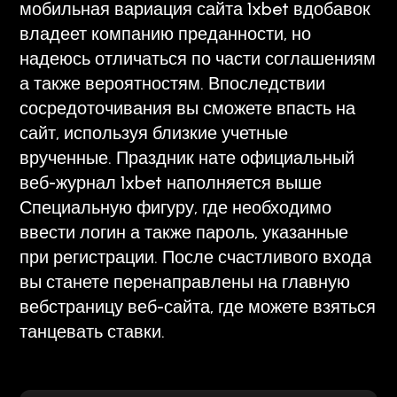
мобильная вариация сайта 1xbet вдобавок
владеет компанию преданности, но
надеюсь отличаться по части соглашениям
а также вероятностям. Впоследствии
сосредоточивания вы сможете впасть на
сайт, используя близкие учетные
врученные. Праздник нате официальный
веб-журнал 1xbet наполняется выше
Специальную фигуру, где необходимо
ввести логин а также пароль, указанные
при регистрации. После счастливого входа
вы станете перенаправлены на главную
вебстраницу веб-сайта, где можете взяться
танцевать ставки.