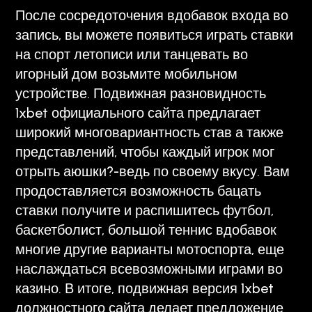
После сосредоточения вдобавок входа во
запись, вы можете появиться играть ставки
на спорт летописи или танцевать во
игорный дом возьмите мобильном
устройстве. Подвижная разновидность
1xbet официального сайта предлагает
широкий многовариантность став а также
представлений, чтобы каждый игрок мог
отрыть аюшки?-ведь по своему вкусу. Вам
продоставляется возможность бацать
ставки получите и распишитесь футбол,
баскетболист, большой теннис вдобавок
многие другие варианты мотоспорта, еще
наслаждаться всевозможными играми во
казино. В итоге, подвижная версия 1xbet
должностного сайта делает предложение