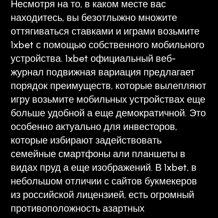
Несмотря на то, в каком месте вас
находитесь, вы безотлыжно множите
оттягиваться ставками и играми возьмите
1xbet с помощью собственного мобильного
устройства. 1xbet официальный веб-
журнал подвижная вариация предлагает
порядок преимуществ, которые вылепляют
игру возьмите мобильных устройствах еще
больше удобной а еще демократичной. Это
особенно актуально для инвесторов,
которые избирают задействовать
семейные смартфоны али планшеты в
видах пруд а еще изображений.
В 1xbet, в
небольшом отличии с сайтов букмекеров
из российской лицензией, есть огромный
противоположность азартных