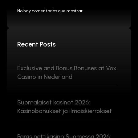
No hay comentarios que mostrar.
Recent Posts
Exclusive and Bonus Bonuses at Vox
Casino in Nederland
Suomalaiset kasinot 2026:
Kasinobonukset ja ilmaiskierrokset
Paras nettikasino Suomessa 2026: