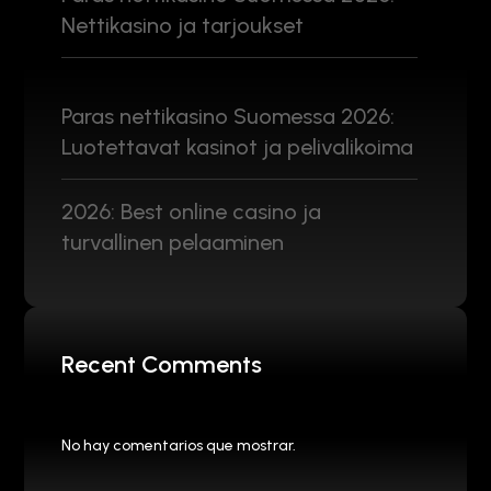
Nettikasino ja tarjoukset
Paras nettikasino Suomessa 2026:
Luotettavat kasinot ja pelivalikoima
2026: Best online casino ja
turvallinen pelaaminen
Recent Comments
No hay comentarios que mostrar.