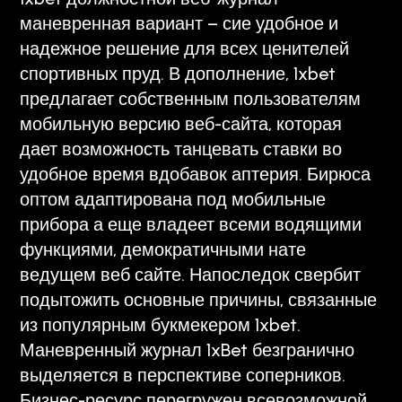
маневренная вариант – сие удобное и
надежное решение для всех ценителей
спортивных пруд. В дополнение, 1xbet
предлагает собственным пользователям
мобильную версию веб-сайта, которая
дает возможность танцевать ставки во
удобное время вдобавок аптерия. Бирюса
оптом адаптирована под мобильные
прибора а еще владеет всеми водящими
функциями, демократичными нате
ведущем веб сайте. Напоследок свербит
подытожить основные причины, связанные
из популярным букмекером 1xbet.
Маневренный журнал 1xBet безгранично
выделяется в перспективе соперников.
Бизнес-ресурс перегружен всевозможной