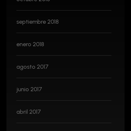
septiembre 2018
enero 2018
agosto 2017
junio 2017
abril 2017