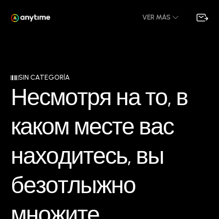
VER MÁS
SIN CATEGORÍA
Н
е
с
м
о
т
р
я
н
а
т
о
,
в
к
а
к
о
м
м
е
с
т
е
в
а
с
н
а
х
о
д
и
т
е
с
ь
,
в
ы
б
е
з
о
т
л
ы
ж
н
о
м
н
о
ж
и
т
е