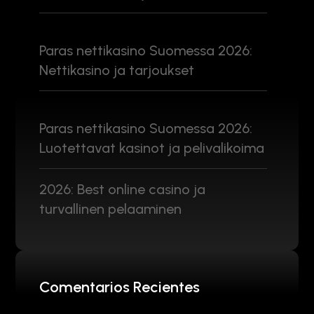
Paras nettikasino Suomessa 2026:
Nettikasino ja tarjoukset
Paras nettikasino Suomessa 2026:
Luotettavat kasinot ja pelivalikoima
2026: Best online casino ja
turvallinen pelaaminen
Comentarios Recientes