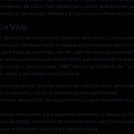
cimientos de placer han dejado para lanzar aplicaciones p
dejado de desarrollar software program para Windows su
En Vivo
, exista sistema premia los angeles dedicación continua que
sos por pérdidas hasta el ataque a promociones exclusiva
para bobinas giratorias, donde cada slot sera una puerta 
e temas y funciones de bonificación que mantienen la emoc
s u el giro para la ruleta, 1XBET despliega un festín de” “var
 reglas y estrategias para dominar.
n está equipada con una sistema de notificaciones personal
 trayectoria y de las promociones más pertinentes.
nidades de postura, desde pronósticos para resultados ha
stintas selecciones para apuestas deportivas y juegos en lín
idad digital, ofreciendo el atractivo bono para bienvenida a
ual enriquecen cada cariz y cada trastada.