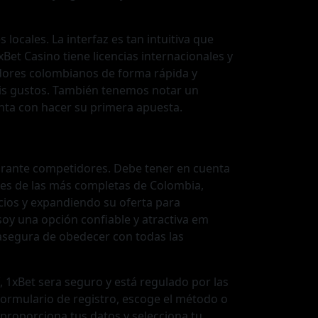
locales. La interfaz es tan intuitiva que
xBet Casino tiene licencias internacionales y
adores colombianos de forma rápida y
is gustos. También tenemos notar un
enta con hacer su primera apuesta.
durante competidores. Debe tener en cuenta
s es de las más completas de Colombia,
cios y expandiendo su oferta para
soy una opción confiable y atractiva em
 asegura de obedecer con todas las
 1xBet sera seguro y está regulado por las
formulario de registro, escoge el método o
, proporciona tus datos y selecciona tu