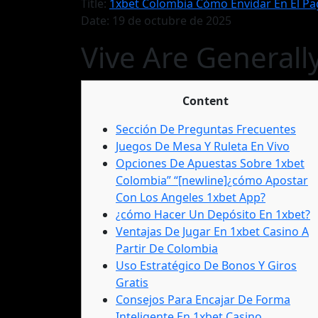
Title:
1xbet Colombia Cómo Envidar En El Pa
Date:
19 de octubre de 2025
Vive Are Generall
Content
Sección De Preguntas Frecuentes
Juegos De Mesa Y Ruleta En Vivo
Opciones De Apuestas Sobre 1xbet
Colombia” “[newline]¿cómo Apostar
Con Los Angeles 1xbet App?
¿cómo Hacer Un Depósito En 1xbet?
Ventajas De Jugar En 1xbet Casino A
Partir De Colombia
Uso Estratégico De Bonos Y Giros
Gratis
Consejos Para Encajar De Forma
Inteligente En 1xbet Casino