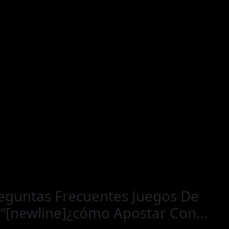
reguntas Frecuentes Juegos De
 “[newline]¿cómo Apostar Con…