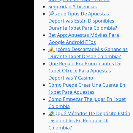
Seguridad Y Licencias
🎾 ¿qué Tipos De Apuestas
Deportivas Están Disponibles
Durante 1xbet Para Colombia?
Bet App: Apuestas Móviles Para
Google Android E Ios
💰 ¿cómo Descartar Mis Ganancias
Durante 1xbet Desde Colombia?
Qué Regalo Pra Principiantes De
1xbet Ofrece Para Apuestas
Deportivas Y Casino
Cómo Puede Crear Una Cuenta En
1xbet Para Apuestas
Cómo Empezar The Jugar En 1xbet
Colombia
💸 ¿qué Métodos De Depósito Están
Disponibles En Republic Of
Colombia?