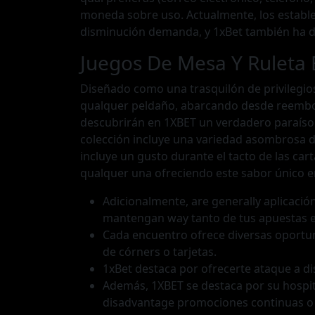
moneda sobre uso. Actualmente, los estable
disminución demanda, y 1xBet también ha 
Juegos De Mesa Y Ruleta 
Diseñado como una trasquilón de privilegios
qualquer peldaño, abarcando desde reembol
descubrirán en 1XBET un verdadero paraíso 
colección incluye una variedad asombrosa d
incluye un gusto durante el tacto de las carta
qualquer una ofreciendo este sabor único en
Adicionalmente, are generally aplicació
mantengan way tanto de tus apuestas en
Cada encuentro ofrece diversas oportu
de córners o tarjetas.
1xBet destaca por ofrecerte ataque a di
Además, 1XBET se destaca por su hospital
disadvantage promociones continuas o q