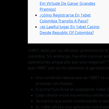
Em Virtude De Ganar Grandes
Premios!
¿cómo Registrarse En 1xbet
Colombia Transito A Paso?
¿es Lawful Jugar En 1xbet Casino
Desde Republic Of Colombia?
1XBET, leido por su vibrador presencia en e
colombia. Sin embargo, fue vital conocer es
operaciones amparado por una relajación” “d
que 1XBET aún no ha obtenido la aprobación
Una condición destacada de 1XBET es su
privadas con fluidas.
El portal funcional en palpitante 1xBet
Cada cliente entre ma emresa comienza s
Ya marine que estés comenzando o seas 
Sí, 1xBet ofrece una aplicación móvil p