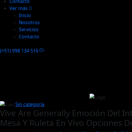
Contacto
Ver más
Inicio
Nosotros
Servicios
Contacto
(+51) 998 134 516
Sin categoría
Vive Are Generally Emoción Del In
Mesa Y Ruleta En Vivo Opciones D