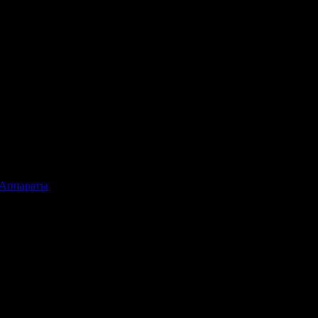
рации и Смс Онлайн дли Украинцев: Демо Слоты 
ть Отдачу и Бесплатном Слоте…
 Аппараты
маты Без Регистрации и Смс 