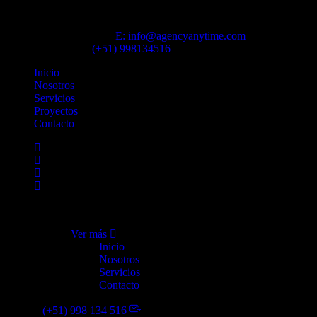
Agencia Anytime
E: info@agencyanytime.com
Contáctanos
(+51) 998134516
Inicio
Nosotros
Servicios
Proyectos
Contacto
Ver más
Inicio
Nosotros
Servicios
Contacto
(+51) 998 134 516