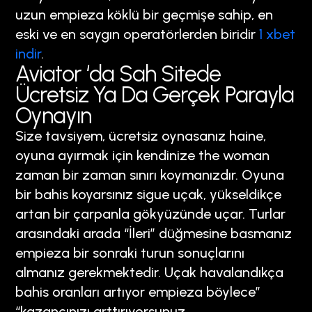
uzun empieza köklü bir geçmişe sahip, en
eski ve en saygın operatörlerden biridir
1 xbet
indir
.
Aviator ‘da Sah Sitede
Ücretsiz Ya Da Gerçek Parayla
Oynayın
Size tavsiyem, ücretsiz oynasanız haine,
oyuna ayırmak için kendinize the woman
zaman bir zaman sınırı koymanızdır. Oyuna
bir bahis koyarsınız sigue uçak, yükseldikçe
artan bir çarpanla gökyüzünde uçar. Turlar
arasındaki arada “İleri” düğmesine basmanız
empieza bir sonraki turun sonuçlarını
almanız gerekmektedir. Uçak havalandıkça
bahis oranları artıyor empieza böylece”
“kazancınızı arttırıyorsunuz.