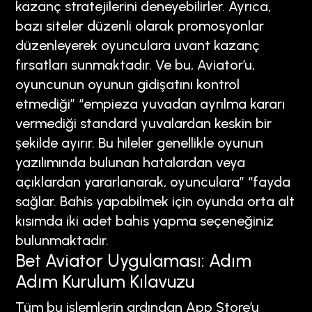
kazanç stratejilerini deneyebilirler. Ayrıca,
bazı siteler düzenli olarak promosyonlar
düzenleyerek oyunculara uvant kazanç
fırsatları sunmaktadır. Ve bu, Aviator’u,
oyuncunun oyunun gidişatını kontrol
etmediği” “empieza yuvadan ayrılma kararı
vermediği standard yuvalardan keskin bir
şekilde ayırır. Bu hileler genellikle oyunun
yazılımında bulunan hatalardan veya
açıklardan yararlanarak, oyunculara” “fayda
sağlar. Bahis yapabilmek için oyunda orta alt
kısımda iki adet bahis yapma seçeneğiniz
bulunmaktadır.
Bet Aviator Uygulaması: Adım
Adım Kurulum Kılavuzu
Tüm bu işlemlerin ardından App Store’u