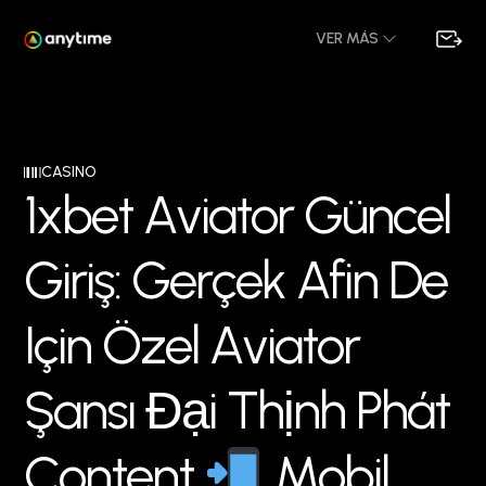
VER MÁS
CASINO
1
x
b
e
t
A
v
i
a
t
o
r
G
ü
n
c
e
l
G
i
r
i
ş
:
G
e
r
ç
e
k
A
f
i
n
D
e
I
ç
i
n
Ö
z
e
l
A
v
i
a
t
o
r
Ş
a
n
s
ı
Đ
ạ
i
T
h
ị
n
h
P
h
á
t
C
o
n
t
e
n
t
M
o
b
i
l