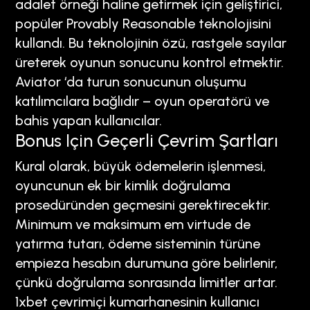
adalet örneği haline getirmek için geliştirici,
popüler Provably Reasonable teknolojisini
kullandı. Bu teknolojinin özü, rastgele sayılar
üreterek oyunun sonucunu kontrol etmektir.
Aviator ‘da turun sonucunun oluşumu
katılımcılara bağlıdır – oyun operatörü ve
bahis yapan kullanıcılar.
Bonus Için Geçerli Çevrim Şartları
Kural olarak, büyük ödemelerin işlenmesi,
oyuncunun ek bir kimlik doğrulama
prosedüründen geçmesini gerektirecektir.
Minimum ve maksimum em virtude de
yatırma tutarı, ödeme sisteminin türüne
empieza hesabın durumuna göre belirlenir,
çünkü doğrulama sonrasında limitler artar.
1xbet çevrimiçi kumarhanesinin kullanıcı