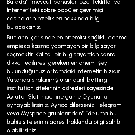
Burada” “mevcut bonuslar, özel teklifler ve
İnternet’teki sobre popüler çevrimiçi
casinoların özellikleri hakkında bilgi
bulacaksınız.
Bunların içerisinde en önemlisi sağlıklı, donma
empieza kasma yapmayan bir bilgisayar
seçmektir. Kaliteli bir bilgisayardan sonra
dikkat edilmesi gereken en önemli şey
bulunduğunuz ortamdaki internetin hızıdır.
Yukarıda sıralanmış olan canlı betting
institution sitelerinin adresleri sayesinde
Aviatör Slot machine game Oyununu
oynayabilirsiniz. Ayrıca dilerseniz Telegram
veya Myspace gruplarından” “de uma bu
bahis sitelerinin adresi hakkında bilgi sahibi
olabilirsiniz.