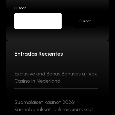
Buscar
Buscar
Entradas Recientes
Exclusive and Bonus Bonuses at Vox
Casino in Nederland
Suomalaiset kasinot 2026:
Kasinobonukset ja ilmaiskierrokset