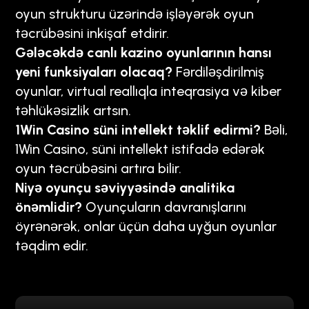
oyun strukturu üzərində işləyərək oyun
təcrübəsini inkişaf etdirir.
Gələcəkdə canlı kazino oyunlarının hansı
yeni funksiyaları olacaq?
Fərdiləşdirilmiş
oyunlar, virtual reallıqla inteqrasiya və kiber
təhlükəsizlik artsın.
1Win Casino süni intellekt təklif edirmi?
Bəli,
1Win Casino, süni intellekt istifadə edərək
oyun təcrübəsini artıra bilir.
Niyə oyunçu səviyyəsində analitika
önəmlidir?
Oyunçuların davranışlarını
öyrənərək, onlar üçün daha uyğun oyunlar
təqdim edir.