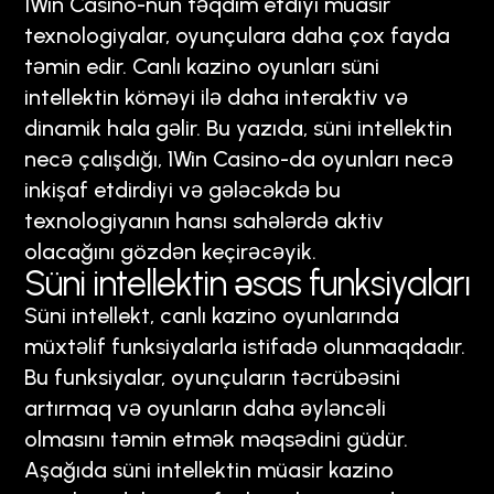
1Win Casino-nun təqdim etdiyi müasir
texnologiyalar, oyunçulara daha çox fayda
təmin edir. Canlı kazino oyunları süni
intellektin köməyi ilə daha interaktiv və
dinamik hala gəlir. Bu yazıda, süni intellektin
necə çalışdığı, 1Win Casino-da oyunları necə
inkişaf etdirdiyi və gələcəkdə bu
texnologiyanın hansı sahələrdə aktiv
olacağını gözdən keçirəcəyik.
Süni intellektin əsas funksiyaları
Süni intellekt, canlı kazino oyunlarında
müxtəlif funksiyalarla istifadə olunmaqdadır.
Bu funksiyalar, oyunçuların təcrübəsini
artırmaq və oyunların daha əyləncəli
olmasını təmin etmək məqsədini güdür.
Aşağıda süni intellektin müasir kazino