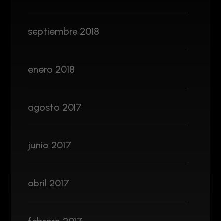
septiembre 2018
enero 2018
agosto 2017
junio 2017
abril 2017