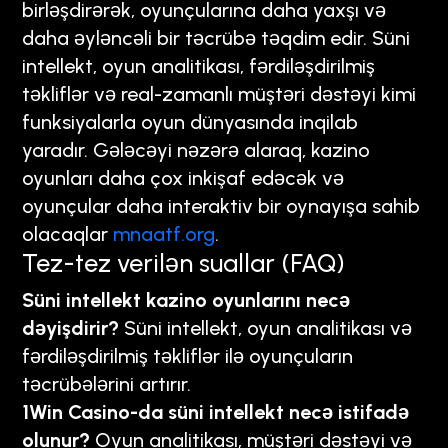
birləşdirərək, oyunçularına daha yaxşı və
daha əyləncəli bir təcrübə təqdim edir. Süni
intellekt, oyun analitikası, fərdiləşdirilmiş
təkliflər və real-zamanlı müştəri dəstəyi kimi
funksiyalarla oyun dünyasında inqilab
yaradır. Gələcəyi nəzərə alaraq, kazino
oyunları daha çox inkişaf edəcək və
oyunçular daha interaktiv bir oynayışa sahib
olacaqlar
mnaatf.org
.
Tez-tez verilən suallar (FAQ)
Süni intellekt kazino oyunlarını necə
dəyişdirir?
Süni intellekt, oyun analitikası və
fərdiləşdirilmiş təkliflər ilə oyunçuların
təcrübələrini artırır.
1Win Casino-da süni intellekt necə istifadə
olunur?
Oyun analitikası, müştəri dəstəyi və