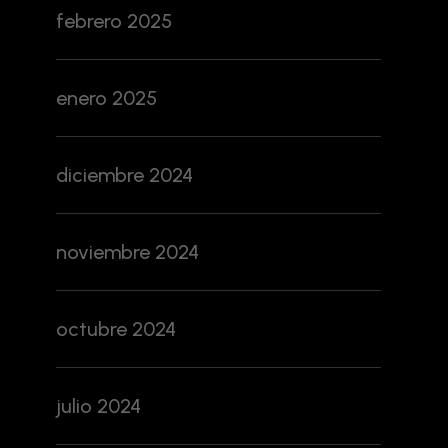
febrero 2025
enero 2025
diciembre 2024
noviembre 2024
octubre 2024
julio 2024