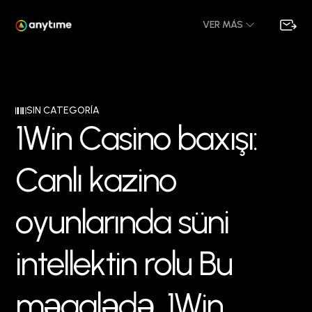
VER MÁS
SIN CATEGORÍA
1
W
i
n
C
a
s
i
n
o
b
a
x
ı
ş
ı
:
C
a
n
l
ı
k
a
z
i
n
o
o
y
u
n
l
a
r
ı
n
d
a
s
ü
n
i
i
n
t
e
l
l
e
k
t
i
n
r
o
l
u
B
u
m
ə
q
a
l
ə
d
ə
,
1
W
i
n