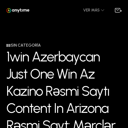
VER MÁS
SIN CATEGORÍA
1
w
i
n
A
z
e
r
b
a
y
c
a
n
J
u
s
t
O
n
e
W
i
n
A
z
K
a
z
i
n
o
R
ə
s
m
i
S
a
y
t
ı
C
o
n
t
e
n
t
I
n
A
r
i
z
o
n
a
R
ə
s
m
i
S
a
y
t
:
M
ə
r
c
l
ə
r