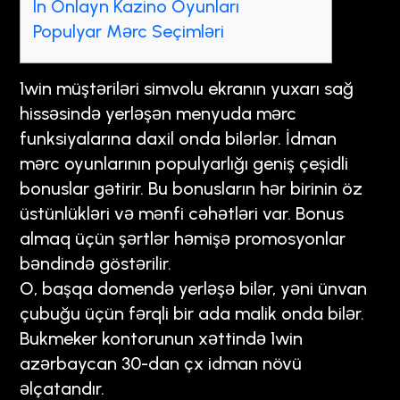
In Onlayn Kazino Oyunları
Populyar Mərc Seçimləri
1win müştəriləri simvolu ekranın yuxarı sağ
hissəsində yerləşən menyuda mərc
funksiyalarına daxil onda bilərlər. İdman
mərc oyunlarının populyarlığı geniş çeşidli
bonuslar gətirir. Bu bonusların hər birinin öz
üstünlükləri və mənfi cəhətləri var. Bonus
almaq üçün şərtlər həmişə promosyonlar
bəndində göstərilir.
O, başqa domendə yerləşə bilər, yəni ünvan
çubuğu üçün fərqli bir ada malik onda bilər.
Bukmeker kontorunun xəttində 1win
azərbaycan 30-dan çx idman növü
əlçatandır.