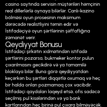
casino saytında servisin müştəriləri həmçinin
real dillerlərlə oynaya bilərlər. Canlı-kazino
bölməsi oyun prosesinin maksimum
dərəcədə realistliyini təmin edir və
İstifadəçiyə oyun şərtlərinin şəffaflığına
zəmanət verir.
Qeydiyyat Bonusu
İstifadəçi şirkətin xidmətindən istifadə
şərtlərini pozarsa, bukmeker kontor pulun
çıxarılmasını gecikdirə və ya tamamilə
bloklaya bilər. Buna görə qeydiyyatdan
keçərkən bu şərtləri diqqətlə oxumaq və heç
bir halda onları pozmamaq çox vacibdir.
İstifadəçi qaydaları laqeyd etsə, ofis sadəcə
seçilmiş pul kisələrindən və ya bank
kartlarından heç birinə pul çıxara bilməyəcək.