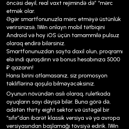
öncəsi deyil, real vaxt rejimində də” “mərc
etmək olar.
Əgər smartfonunuzla mərc etməyə üstünlük
verirsinizsə, 1Win onlayn mobil tətbiqini
Android və hoy iOS üçün tamammilə pulsuz
olaraq endirə bilərsiniz.
Smartfonunuzdan sayta daxil olun, proqramı
elə indi quraşdırın və bonus hesabınıza 5000
₽ qazanın!
Hansı birini atlamasanız, siz promosyon
təkliflərinə qoşula bilməyəcəksiniz.
Oyunun növündən asılı olaraq, ruletkada
oyuqların sayı dəyişə bilər. Buna görə də,
adətən thirty eight sektor və üstəgəl bir
“sıfır”dan ibarət klassik versiya və ya avropa
versiyasından başlamağı tövsiyə edirik. 1Win