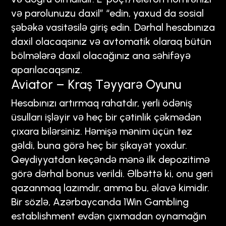
və parolunuzu daxil” “edin, yaxud da sosial
şəbəkə vasitəsilə giriş edin. Dərhal hesabınıza
daxil olacaqsınız və avtomatik olaraq bütün
bölmələrə daxil olacağınız ana səhifəyə
aparılacaqsınız.
Aviator – Kraş Təyyarə Oyunu
Hesabınızı artırmaq rahatdır, yerli ödəniş
üsulları işləyir və heç bir çətinlik çəkmədən
çıxara bilərsiniz. Həmişə mənim üçün tez
gəldi, buna görə heç bir şikayət yoxdur.
Qeydiyyatdan keçəndə mənə ilk depozitimə
görə dərhal bonus verildi. Əlbəttə ki, onu geri
qazanmaq lazımdır, amma bu, əlavə kimidir.
Bir sözlə, Azərbaycanda 1Win Gambling
establishment evdən çıxmadan oynamağın