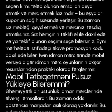
seçən kimi, tələb olunan əmsalları qeyd
etmək və mərc etmək lazımdır – bu əşyalar
kuponun sağ hissəsində yerləşir. Bu zaman
siz məbləği qeyd etməli və mərcinizi təsdiq
etməlisiniz. Siz həmçinin təklifi əl ilə daxil edə
və ya təklif olunan seçimi seçə bilərsiniz. Eyni
mərhələdə istifadəçi əlavə promosyon kodu
daxil edə bilər. 1win idman mərclərində mobil
versiya digər idman mərc oyunlarının oxşar
resurslarından praktiki olaraq fərqlənmir.
Mobil Tətbiqetməni Pulsuz
Yükləyə Bilərəmmi?
Əhəmiyyətli bir üstünlük idman mərclərində
əlverişli əmsallardır. Bu zaman odds
göstəricisi marjadan asılı olaraq yoxlanılır. Bu,