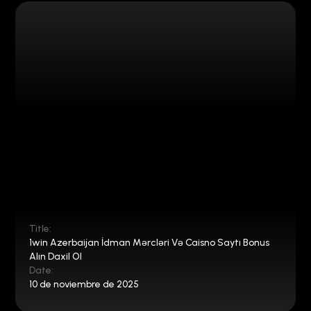
Title:
1win Azerbaijan İdman Mərcləri Və Caisno Saytı Bonus
Alın Daxil Ol
Date:
10 de noviembre de 2025