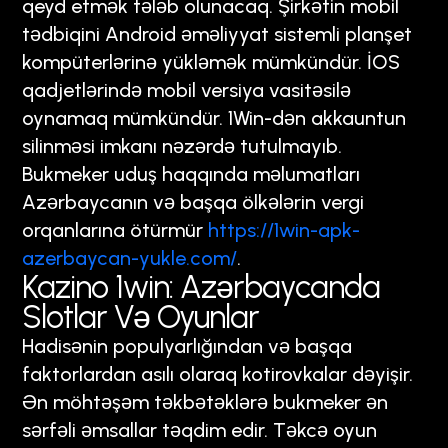
qeyd etmək tələb olunacaq. Şirkətin mobil
tədbiqini Android əməliyyat sistemli planşet
kompüterlərinə yükləmək mümkündür. İOS
qadjetlərində mobil versiya vasitəsilə
oynamaq mümkündür. 1Win-dən akkauntun
silinməsi imkanı nəzərdə tutulmayıb.
Bukmeker uduş haqqında məlumatları
Azərbaycanın və başqa ölkələrin vergi
orqanlarına ötürmür
https://1win-apk-
azerbaycan-yukle.com/
.
Kazino 1win: Azərbaycanda
Slotlar Və Oyunlar
Hadisənin populyarlığından və başqa
faktorlardan asılı olaraq kotirovkalar dəyişir.
Ən möhtəşəm təkbətəklərə bukmeker ən
sərfəli əmsallar təqdim edir. Təkcə oyun