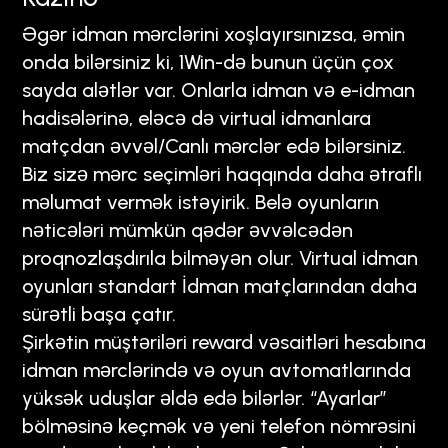
Əgər idman mərclərini xoşlayırsınızsa, əmin
onda bilərsiniz ki, 1Win-də bunun üçün çox
sayda alətlər var. Onlarla idman və e-idman
hadisələrinə, eləcə də virtual idmanlara
matçdan əvvəl/Canlı mərclər edə bilərsiniz.
Biz sizə mərc seçimləri haqqında daha ətraflı
məlumat vermək istəyirik. Belə oyunların
nəticələri mümkün qədər əvvəlcədən
proqnozlaşdırıla bilməyən olur. Virtual idman
oyunları standart İdman matçlarından daha
sürətli başa çatır.
Şirkətin müştəriləri reward vəsaitləri hesabına
idman mərclərində və oyun avtomatlarında
yüksək uduşlar əldə edə bilərlər. “Ayarlar”
bölməsinə keçmək və yeni telefon nömrəsini