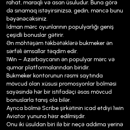
rahat, maraqlı və asan üsuludur. Buna görə
də sınamaq istəyirsinizsə, gedin, məncə bunu
bəyənəcəksiniz.
İdman mərc oyunlarının populyarlığı geniş
çeşidli bonuslar gətirir.
Ən möhtəşəm təkbətəklərə bukmeker ən
sərfəli əmsallar təqdim edir.
1Win – Azərbaycanın ən populyar mərc və
qumar platformalarından biridir.
Bukmeker kontorunun rəsmi saytında
mövcud olan xüsusi promosyonlar bölməsi
sayəsində hər bir istifadəçi əsas mövcud
bonuslarla tanış ola bilər.
Ayrıca bölmə Scribe şirkətinin icad etdiyi 1win
Aviator yununa həsr edilmişdir.
Onu iki üsuldan biri ilə bir neçə addıma yerinə