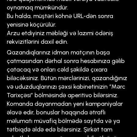
oynamaq mümkündür.
Bu halda, müştəri köhnə URL-dən sonra
yenisinə köçürülür.
Arzu etdiyiniz məbləği və lazımi ödəniş
rekvizitlərini daxil edin.
Qazandıqlarınız idman matçının başa
çatmasından dərhal sonra hesabınıza gəlib
çatacaq və onları cəld şəkildə çıxara
biləcəksiniz. Bütün mərclərinizi, qazandığınız
və uduzduqlarınızı şəxsi kabinetinizin “Mərc
Tarixçəsi” bölməsində aperitivo bilərsiniz.
Komanda dayanmadan yeni kampaniyalar
əlavə edir, bonuslar haqqında ətraflı
məlumatı müvafiq bölmədə saytda və ya
tətbiqdə əldə edə bilərsiniz. Şirkət tam