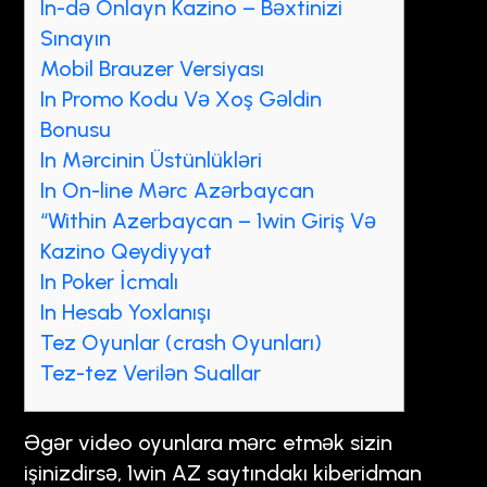
In-də Onlayn Kazino – Bəxtinizi
Sınayın
Mobil Brauzer Versiyası
In Promo Kodu Və Xoş Gəldin
Bonusu
In Mərcinin Üstünlükləri
In On-line Mərc Azərbaycan
“Within Azerbaycan – 1win Giriş Və
Kazino Qeydiyyat
In Poker İcmalı
In Hesab Yoxlanışı
Tez Oyunlar (crash Oyunları)
Tez-tez Verilən Suallar
Əgər video oyunlara mərc etmək sizin
işinizdirsə, 1win AZ saytındakı kiberidman