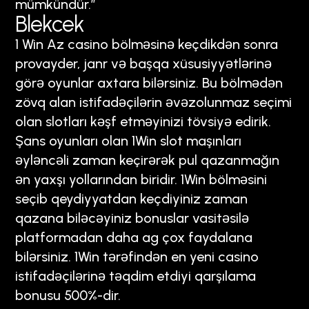
mümkündür.”
Blekcek
1 Win Az casino bölməsinə keçdikdən sonra
provayder, janr və başqa xüsusiyyətlərinə
görə oyunlar axtara bilərsiniz. Bu bölmədən
zövq alan istifadəçilərin əvəzolunmaz seçimi
olan slotları kəşf etməyinizi tövsiyə edirik.
Şans oyunları olan 1Win slot maşınları
əyləncəli zaman keçirərək pul qazanmağın
ən yaxşı yollarından biridir. 1Win bölməsini
seçib qeydiyyatdan keçdiyiniz zaman
qazana biləcəyiniz bonuslar vasitəsilə
platformadan daha ag çox faydalana
bilərsiniz. 1Win tərəfindən en yeni casino
istifadəçilərinə təqdim etdiyi qarşılama
bonusu 500%-dir.