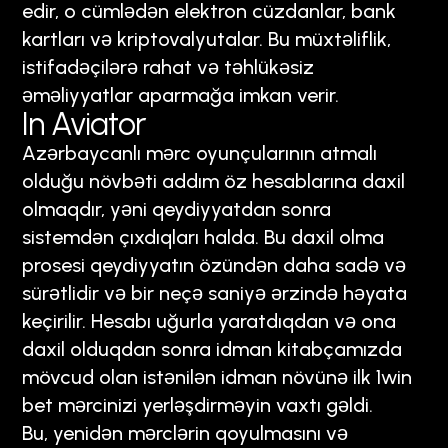
edir, o cümlədən elektron cüzdanlar, bank
kartları və kriptovalyutalar. Bu müxtəliflik,
istifadəçilərə rahat və təhlükəsiz
əməliyyatlar aparmağa imkan verir.
In Aviator
Azərbaycanlı mərc oyunçularının atmalı
olduğu növbəti addım öz hesablarına daxil
olmaqdır, yəni qeydiyyatdan sonra
sistemdən çıxdıqları halda. Bu daxil olma
prosesi qeydiyyatın özündən daha sadə və
sürətlidir və bir neçə saniyə ərzində həyata
keçirilir. Hesabı uğurla yaratdıqdan və ona
daxil olduqdan sonra idman kitabçamızda
mövcud olan istənilən idman növünə ilk 1win
bet mərcinizi yerləşdirməyin vaxtı gəldi.
Bu, yenidən mərclərin qoyulmasını və