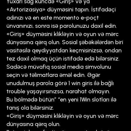
Yuxarı sağ küncdə «Giriş» və ya
«Avtorizasiya» düyməsini tapın. İstifadəçi
adınızı və en este momento e-poçt
ünvanınızı, sonra isə parolunuzu daxil edin.
«Giriş» düyməsini klikləyin və oyun və mərc
dünyasına qərq olun. Sosial şəbəkələrdən biri
vasitəsilə qeydiyyatdan keçmisinizsə, ondan
tez daxil olmaq üçün istifadə edə bilərsiniz.
Sadəcə müvafiq sosial media simvolunu
seçin və təlimatlara əməl edin. Əgər
unudulmuş parola görə 1 win giris ilə bağlı
trouble yaşayırsınızsa, narahat olmayın.
Bu bölmədə bütün” “en yeni 1Win slotları ilə
tanış ola bilərsiniz.
«Giriş» düyməsini klikləyin və oyun və mərc
dünyasına qərq olun.