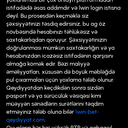
istifadədə əsas addımdır və 1win login istisna
deyil. Bu prosesdən keçməklə siz
şəxsiyyətinizi təsdiq edirsiniz, bu ag öz
növbəsində hesabınızı təhlükəsiz və
saxtakarlıqdan qoruyur. Şəxsiyyətinizin
doğrulanması mümkün saxtakarlığın və ya
hesabınızdan icazəsiz istifadənin qarşısını
almağa kömək edir. Bəzi maliyyə
əməliyyatları, xüsusən də böyük məbləğdə
pul çıxarmaları üçün yoxlama tələb olunur.
Qeydiyyatdan keçdikdən sonra sizdən
pasport və ya sürücülük vəsiqəsi kimi
müəyyən sənədlərin surətlərini təqdim
etməyiniz tələb oluna bilər
1win-bet-
qeydiyyat.com
.
Oyunların hər biri yüksək RTP və qabaqcıl