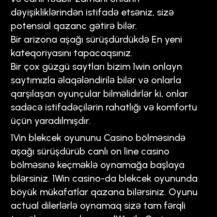
dəyişikliklərindən istifadə etsəniz, sizə
potensial qazanc gətirə bilər.
Bir arizona aşağı sürüşdürdükdə En yeni
kateqoriyasını tapacaqsınız.
Bir çox güzgü saytları bizim 1win onlayn
saytımızla əlaqələndirilə bilər və onlarla
qarşılaşan oyunçular bilməlidirlər ki, onlar
sadəcə istifadəçilərin rahatlığı və komfortu
üçün yaradılmışdır.
1Vin blekcek oyununu Casino bölməsində
aşağı sürüşdürüb canlı on line casino
bölməsinə keçməklə oynamağa başlaya
bilərsiniz. 1Win casino-da blekcek oyununda
böyük mükafatlar qazana bilərsiniz. Oyunu
actual dilerlərlə oynamaq sizə tam fərqli