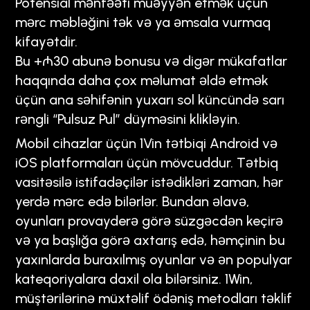
Potensial mənfəəti müəyyən etmək üçün
mərc məbləğini tək və ya əmsala vurmaq
kifayətdir.
Bu +₼30 abunə bonusu və digər mükafatlar
haqqında daha çox məlumat əldə etmək
üçün ana səhifənin yuxarı sol küncündə sarı
rəngli “Pulsuz Pul” düyməsini klikləyin.
Mobil cihazlar üçün 1Vin tətbiqi Android və
iOS platformaları üçün mövcuddur. Tətbiq
vasitəsilə istifadəçilər istədikləri zaman, hər
yerdə mərc edə bilərlər. Bundan əlavə,
oyunları provayderə görə süzgəcdən keçirə
və ya başlığa görə axtarış edə, həmçinin bu
yaxınlarda buraxılmış oyunlar və ən populyar
kateqoriyalara daxil ola bilərsiniz. 1Win,
müştərilərinə müxtəlif ödəniş metodları təklif