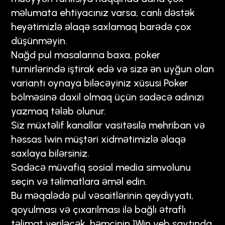
məlumata ehtiyacınız varsa, canlı dəstək
heyətimizlə əlaqə saxlamaq barədə çox
düşünməyin.
Nağd pul masalarına baxa, poker
turnirlərində iştirak edə və sizə ən uyğun olan
variantı oynaya biləcəyiniz xüsusi Poker
bölməsinə daxil olmaq üçün sadəcə adınızı
yazmaq tələb olunur.
Siz müxtəlif kanallar vasitəsilə mehriban və
həssas 1win müştəri xidmətimizlə əlaqə
saxlaya bilərsiniz.
Sadəcə müvafiq sosial media simvolunu
seçin və təlimatlara əməl edin.
Bu məqalədə pul vəsaitlərinin qeydiyyatı,
qoyulması və çıxarılması ilə bağlı ətraflı
təlimat veriləcək, həmçinin 1Win veb saytında