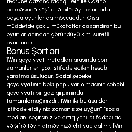
təcrübə qazandıracaq. 1Win ilə Casino
bölməsində kəşf edə biləcəyiniz onlarla
başqa oyunlar da mövcuddur. Qısa
müddətdə çoxlu mükafatlar qazandıran bu
oyunlar adından göründüyü kimi sürətli
oyunlardır.
Bonus Şərtləri
1Win qeydiyyat metodları arasında son
zamanlar ən çox istifadə edilən hesab
yaratma üsuludur. Sosial şəbəkə
qeydiyyatının belə populyar olmasının səbəbi
qeydiyyatı bir göz qırpımında
tamamlamağınızdır. 1Win ilə bu üsuldan
istifadə etdiyiniz zaman sizə uyğun” “sosial
medianı seçirsiniz və artıq yeni istifadəçi adı
və şifrə təyin etməyinizə ehtiyac qalmır. 1Vin