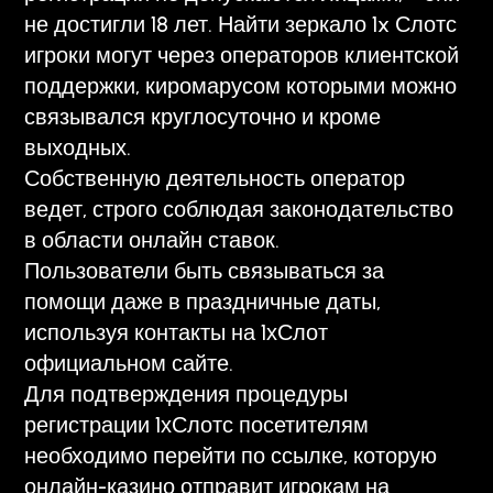
не достигли 18 лет. Найти зеркало 1x Слотс
игроки могут через операторов клиентской
поддержки, киромарусом которыми можно
связывался круглосуточно и кроме
выходных.
Собственную деятельность оператор
ведет, строго соблюдая законодательство
в области онлайн ставок.
Пользователи быть связываться за
помощи даже в праздничные даты,
используя контакты на 1хСлот
официальном сайте.
Для подтверждения процедуры
регистрации 1хСлотс посетителям
необходимо перейти по ссылке, которую
онлайн-казино отправит игрокам на