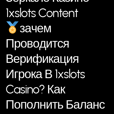
1
x
s
l
o
t
s
C
o
n
t
e
n
t
з
а
ч
е
м
П
р
о
в
о
д
и
т
с
я
В
е
р
и
ф
и
к
а
ц
и
я
И
г
р
о
к
а
В
1
x
s
l
o
t
s
C
a
s
i
n
o
?
К
а
к
П
о
п
о
л
н
и
т
ь
Б
а
л
а
н
с