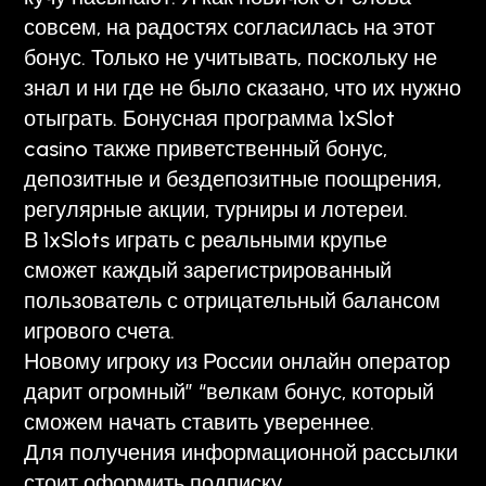
совсем, на радостях согласилась на этот
бонус. Только не учитывать, поскольку не
знал и ни где не было сказано, что их нужно
отыграть. Бонусная программа 1xSlot
casino также приветственный бонус,
депозитные и бездепозитные поощрения,
регулярные акции, турниры и лотереи.
В 1xSlots играть с реальными крупье
сможет каждый зарегистрированный
пользователь с отрицательный балансом
игрового счета.
Новому игроку из России онлайн оператор
дарит огромный” “велкам бонус, который
сможем начать ставить увереннее.
Для получения информационной рассылки
стоит оформить подписку.