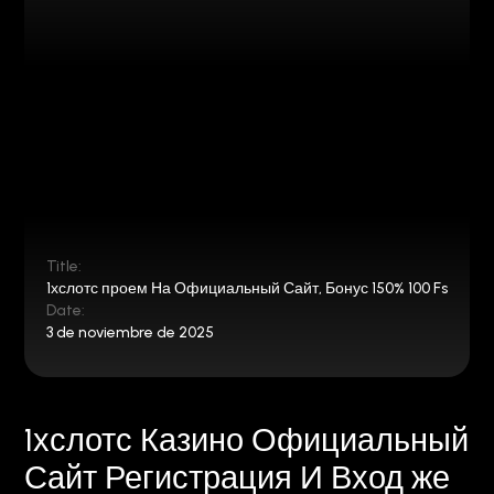
Title:
1хслотс проем На Официальный Сайт, Бонус 150% 100 Fs
Date:
3 de noviembre de 2025
1хслотс Казино Официальный
Сайт Регистрация И Вход же