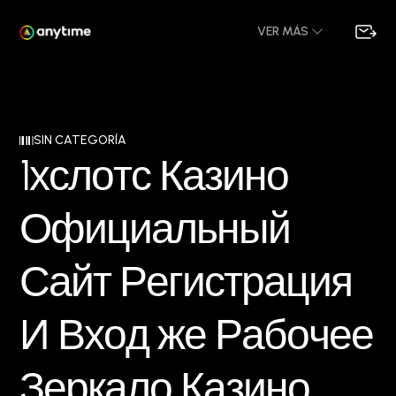
VER MÁS
SIN CATEGORÍA
1
х
с
л
о
т
с
К
а
з
и
н
о
О
ф
и
ц
и
а
л
ь
н
ы
й
С
а
й
т
Р
е
г
и
с
т
р
а
ц
и
я
И
В
х
о
д
ж
е
Р
а
б
о
ч
е
е
З
е
р
к
а
л
о
К
а
з
и
н
о