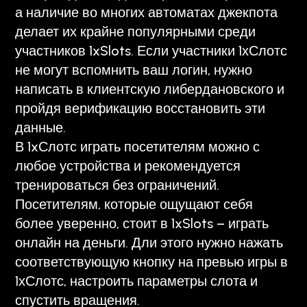
а наличие во многих автоматах джекпота
делает их крайне популярными среди
участников 1xSlots. Если участники 1хСлотс
не могут вспомнить ваш логин, нужно
написать в клиентскую либердановского и
пройдя верификацию восстановить эти
данные.
В 1xСлотс играть посетителям можно с
любое устройства и рекомендуется
тренироваться без ограничений.
Посетителям, которые ощущают себя
более уверенно, стоит в 1xSlots – играть
онлайн на деньги. Дли этого нужно нажать
соответствующую кнопку на превью игры в
1хСлотс, настроить параметры слота и
спустить вращения.