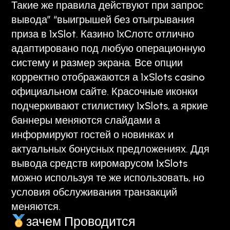
Такие же правила действуют при запрос
вывода” “выигрышей без отыгрывания
приза в 1xSlot. Казино 1хСлотс отлично
адаптировано под любую операционную
систему и размер экрана. Все опции
корректно отображаются а 1xSlots casino
официальном сайте. Красочные иконки
подчеркивают стилистику 1xSlots, а яркие
баннеры меняются слайдами а
информируют гостей о новинках и
актуальных бонусных предложениях. Ддя
вывода средств киромарусом 1xSlots
можно используя те же использовать, но
условия обслуживания транзакций
меняются.
зачем Проводится