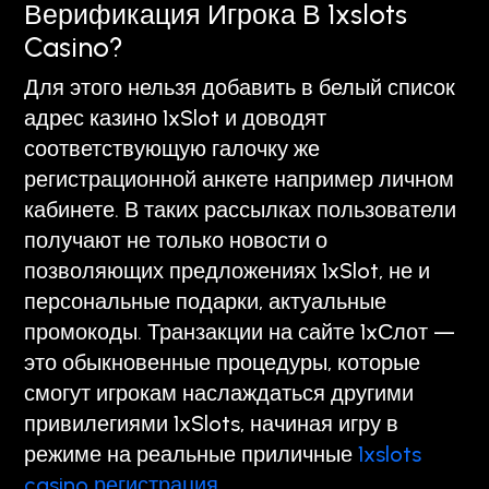
Верификация Игрока В 1xslots
Casino?
Для этого нельзя добавить в белый список
адрес казино 1xSlot и доводят
соответствующую галочку же
регистрационной анкете например личном
кабинете. В таких рассылках пользователи
получают не только новости о
позволяющих предложениях 1xSlot, не и
персональные подарки, актуальные
промокоды. Транзакции на сайте 1xСлот —
это обыкновенные процедуры, которые
смогут игрокам наслаждаться другими
привилегиями 1xSlots, начиная игру в
режиме на реальные приличные
1xslots
casino регистрация
.