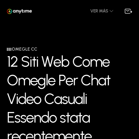
VER MÁS
OMEGLE CC
1
2
S
i
t
i
W
e
b
C
o
m
e
O
m
e
g
l
e
P
e
r
C
h
a
t
V
i
d
e
o
C
a
s
u
a
l
i
E
s
s
e
n
d
o
s
t
a
t
a
r
e
c
e
n
t
e
m
e
n
t
e