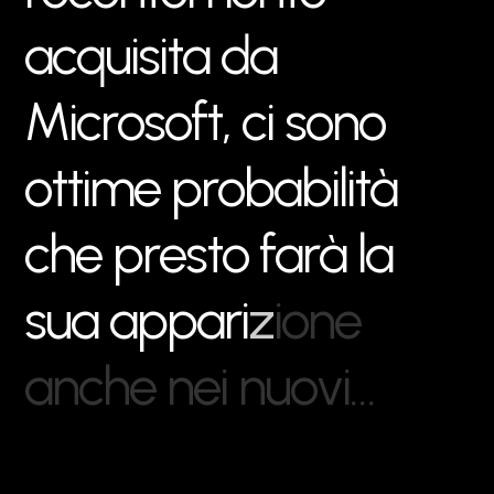
a
c
q
u
i
s
i
t
a
d
a
M
i
c
r
o
s
o
f
t
,
c
i
s
o
n
o
o
t
t
i
m
e
p
r
o
b
a
b
i
l
i
t
à
c
h
e
p
r
e
s
t
o
f
a
r
à
l
a
s
u
a
a
p
p
a
r
i
z
i
o
n
e
a
n
c
h
e
n
e
i
n
u
o
v
i
…