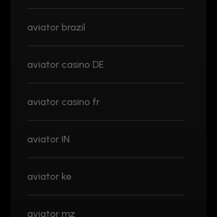
aviator brazil
aviator casino DE
aviator casino fr
aviator IN
aviator ke
aviator mz