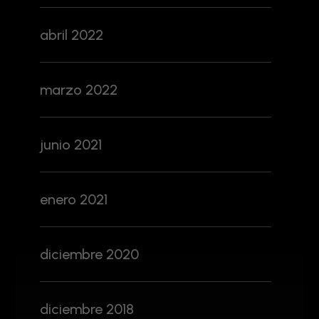
abril 2022
marzo 2022
junio 2021
enero 2021
diciembre 2020
diciembre 2018