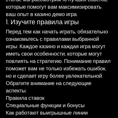
которые помогут вам максимизировать
ваш опыт в казино демо игра.
1. Изучите правила игры
Перед тем как начать играть, обязательно
ознакомьтесь с правилами выбранной
игры. Каждое казино и каждая игра могут
иметь свои особенности, которые могут
повлиять на стратегию. Понимание правил
поможет вам не только избежать ошибок,
но и сделает игру более увлекательной.
Обратите внимание на следующие
аспекты:
Правила ставок
Специальные функции и бонусы
Как работают выигрышные линии