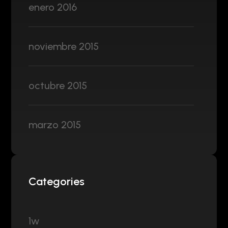
enero 2016
noviembre 2015
octubre 2015
marzo 2015
Categories
1w