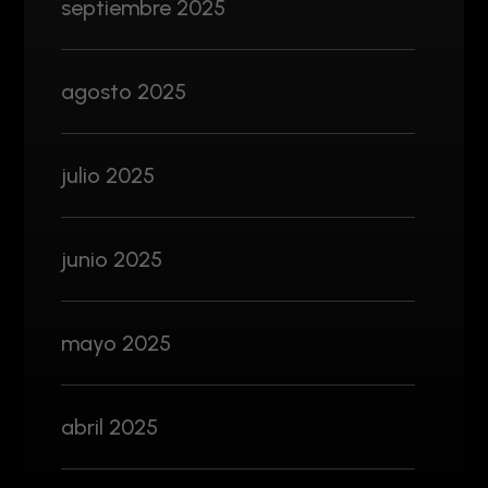
septiembre 2025
agosto 2025
julio 2025
junio 2025
mayo 2025
abril 2025