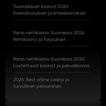
Suomalaiset kasinot 2026:
Kasinobonukset ja ilmaiskierrokset
Paras nettikasino Suomessa 2026:
Nettikasino ja tarjoukset
Paras nettikasino Suomessa 2026:
Luotettavat kasinot ja pelivalikoima
2026: Best online casino ja
turvallinen pelaaminen