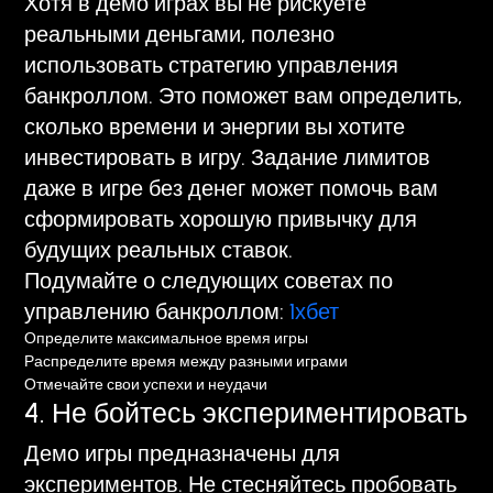
Хотя в демо играх вы не рискуете
реальными деньгами, полезно
использовать стратегию управления
банкроллом. Это поможет вам определить,
сколько времени и энергии вы хотите
инвестировать в игру. Задание лимитов
даже в игре без денег может помочь вам
сформировать хорошую привычку для
будущих реальных ставок.
Подумайте о следующих советах по
управлению банкроллом:
1хбет
Определите максимальное время игры
Распределите время между разными играми
Отмечайте свои успехи и неудачи
4. Не бойтесь экспериментировать
Демо игры предназначены для
экспериментов. Не стесняйтесь пробовать