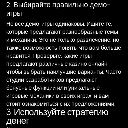
2. Выбирайте правильно демо-
игры
Не все демо-игры одинаковы. Ищите те,
которые предлагают разнообразные темы
и механики. Это не только развлечение, но
также возможность понять, что вам больше
нравится. Проверьте, какие игры
предлагают различные казино онлайн,
чтобы выбрать наилучшие варианты. Часто
студии разработчиков предлагают
бонусные функции или уникальные
игровые механики в своих играх, и вам
стоит ознакомиться с их предложениями.
3. Используйте стратегию
денег