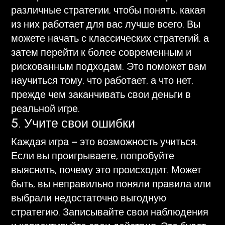
различные стратегии, чтобы понять, какая
из них работает для вас лучше всего. Вы
можете начать с классических стратегий, а
затем перейти к более современным и
рискованным подходам. Это поможет вам
научиться тому, что работает, а что нет,
прежде чем заканчивать свои деньги в
реальной игре.
5. Учите свои ошибки
Каждая игра – это возможность учиться.
Если вы проигрываете, попробуйте
выяснить, почему это происходит. Может
быть, вы неправильно поняли правила или
выбрали недостаточно выгодную
стратегию. Записывайте свои наблюдения