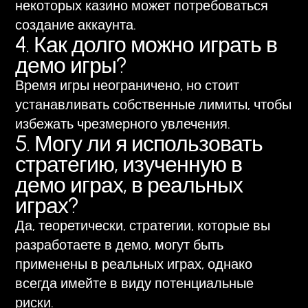
некоторых казино может потребоваться
создание аккаунта.
4. Как долго можно играть в
демо игры?
Время игры неограничено, но стоит
устанавливать собственные лимиты, чтобы
избежать чрезмерного увлечения.
5. Могу ли я использовать
стратегию, изученную в
демо играх, в реальных
играх?
Да, теоретически, стратегии, которые вы
разработаете в демо, могут быть
применены в реальных играх, однако
всегда имейте в виду потенциальные
риски.