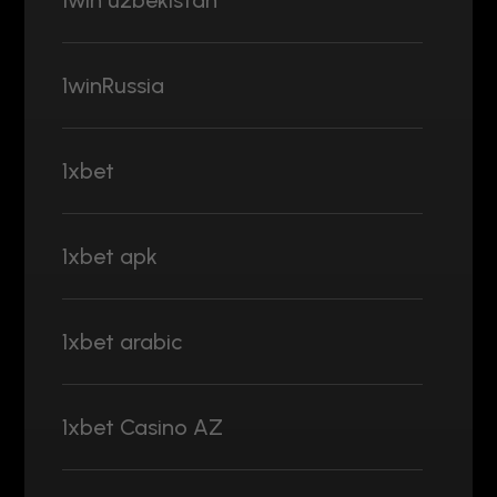
1win uzbekistan
1winRussia
1xbet
1xbet apk
1xbet arabic
1xbet Casino AZ