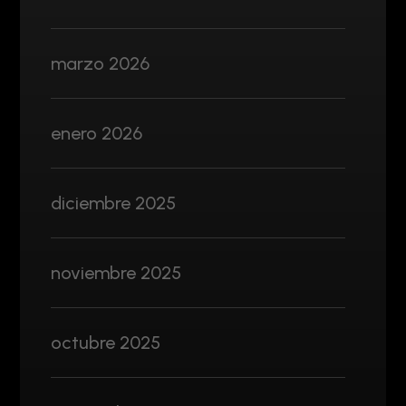
marzo 2026
enero 2026
diciembre 2025
noviembre 2025
octubre 2025