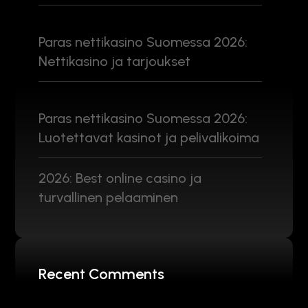
Paras nettikasino Suomessa 2026:
Nettikasino ja tarjoukset
Paras nettikasino Suomessa 2026:
Luotettavat kasinot ja pelivalikoima
2026: Best online casino ja
turvallinen pelaaminen
Recent Comments