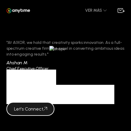
VER MÁS
"At AIXOR, we hold that creativity sparks innovation. As a full-
spectrum creative firm, we excel in converting ambitious ideas
into engaging results."
Ahshan M
Chief Executive Officer
Category
сеточный домен
Let's Connect