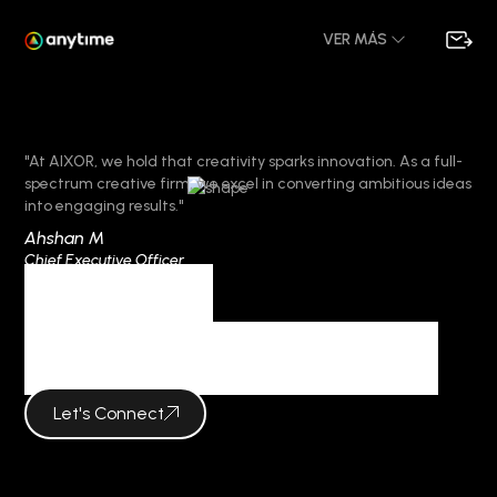
VER MÁS
"At AIXOR, we hold that creativity sparks innovation. As a full-
spectrum creative firm, we excel in converting ambitious ideas
into engaging results."
Ahshan M
Chief Executive Officer
Category
Макси-обзорник
Let's Connect